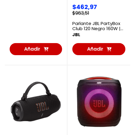
$
462
,
97
$
963
,
51
Parlante JBL PartyBox
Club 120 Negro 160W |
Bluetooth 5.3, 12 h
JBL
Añadir
Añadir
al
al
Carrito
Carrito