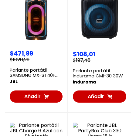
$
471
,
99
$
108
,
01
$
1020
,
29
$
197
,
46
Parlante portátil
Parlante portátil
SAMSUNG MX-ST40F
Indurama CMI-30 30W
Negro
JBL
Indurama
Añadir
Añadir
al
al
Carrito
Carrito