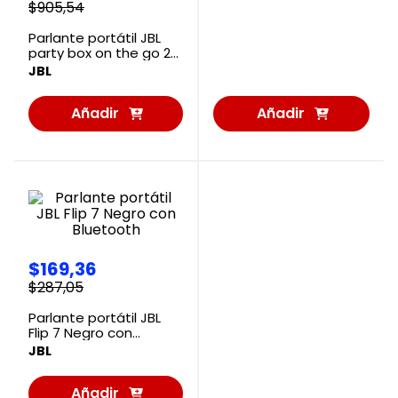
$
905
,
54
Parlante portátil JBL
party box on the go 2
Negro
JBL
Añadir
Añadir
al
al
Carrito
Carrito
$
169
,
36
$
287
,
05
Parlante portátil JBL
Flip 7 Negro con
Bluetooth
JBL
Añadir