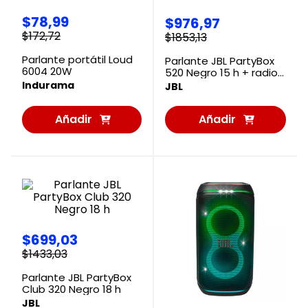
$
78
,
99
$
976
,
97
$
172
,
72
$
1853
,
13
Parlante portátil Loud
Parlante JBL PartyBox
6004 20W
520 Negro 15 h + radio
JBL
Indurama
JBL
Añadir
Añadir
al
al
Carrito
Carrito
$
699
,
03
$
1433
,
03
Parlante JBL PartyBox
Club 320 Negro 18 h
JBL