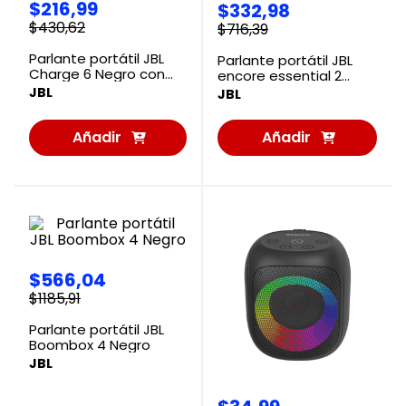
$
216
,
99
$
332
,
98
$
430
,
62
$
716
,
39
Parlante portátil JBL
Parlante portátil JBL
Charge 6 Negro con
encore essential 2
Bluetooth
Negro
JBL
JBL
Añadir
Añadir
al
al
Carrito
Carrito
$
566
,
04
$
1185
,
91
Parlante portátil JBL
Boombox 4 Negro
JBL