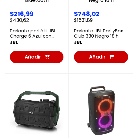
$
216
,
99
$
748
,
02
$
430
,
62
$
1531
,
89
Parlante portátil JBL
Parlante JBL PartyBox
Charge 6 Azul con
Club 330 Negro 18 h
Bluetooth
JBL
JBL
Añadir
Añadir
al
al
Carrito
Carrito