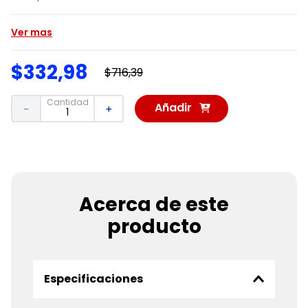
Ver mas
$
332
,
98
$
716
,
39
Cantidad
Añadir
－
＋
al
Carrito
Acerca de este
producto
Especificaciones