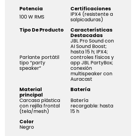
Potencia
Certificaciones
IPX4 (resistente a
100 W RMS
salpicaduras)
Tipo De Producto
Características
Destacadas
JBL Pro Sound con
AI Sound Boost;
hasta 15 h; IPX4;
Parlante portátil
controles físicos y
tipo “party
app JBL PartyBox;
speaker”
conexión
multispeaker con
Auracast
Material
Batería
principal
Carcasa plástica
Batería
con rejilla frontal
recargable: hasta
(tela/mesh)
15 h
Color
Negro