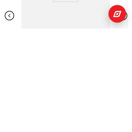
$
748
,
02
$
1531
,
89
Parlante JBL PartyBox Club 330 Negro 18 h
JBL
Añadir
al
Carrito
INSTITUCIONAL
+