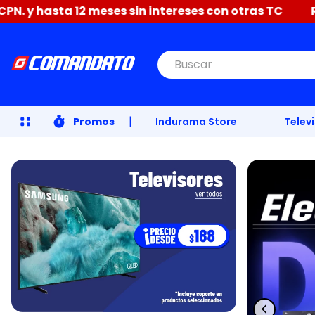
meses sin intereses con otras TC
Renueva tu hogar 
Buscar
|
Promos
Indurama Store
Telev