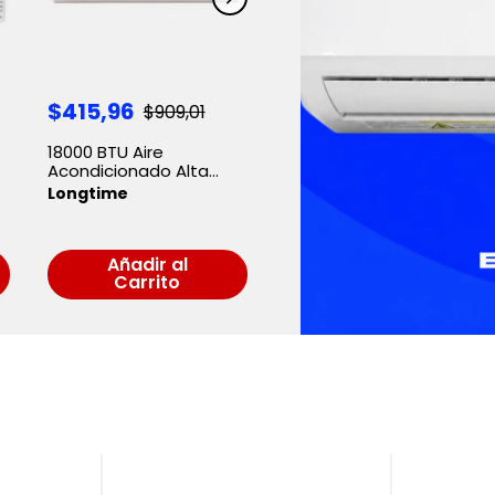
$
415
,
96
$
909
,
01
18000 BTU Aire
Acondicionado Alta
Eficiencia Longtime
Longtime
Añadir al
Carrito