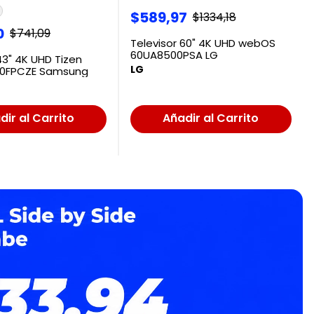
$
589
,
97
$
1334
,
18
0
$
741
,
09
Televisor 60" 4K UHD webOS
60UA8500PSA LG
43" 4K UHD Tizen
LG
0FPCZE Samsung
dir al Carrito
Añadir al Carrito