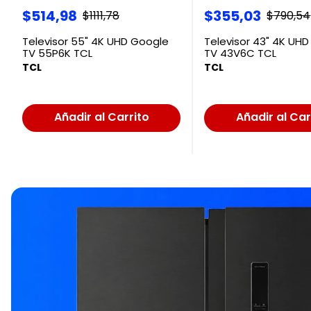
$
514
,
98
$
355
,
03
$
1111
,
78
$
790
,
54
Televisor 55" 4K UHD Google
Televisor 43" 4K UH
TV 55P6K TCL
TV 43V6C TCL
TCL
TCL
Añadir al Carrito
Añadir al Car