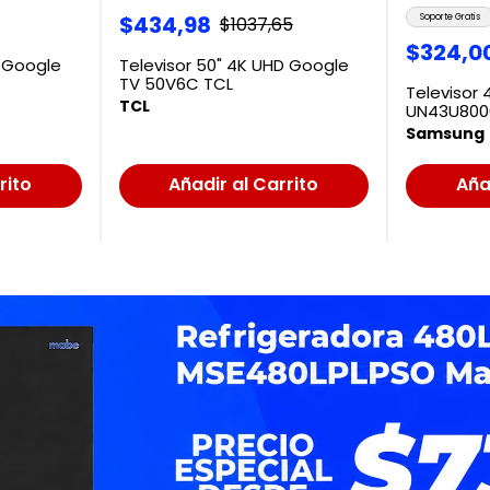
$
434
,
98
Soporte Gratis
$
1037
,
65
$
324
,
0
D Google
Televisor 50" 4K UHD Google
TV 50V6C TCL
Televisor 
TCL
UN43U800
Samsung
rito
Añadir al Carrito
Aña