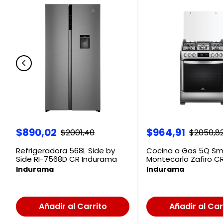
$
890
,
02
$
964
,
91
$
2001
,
40
$
2050
,
8
Refrigeradora 568L Side by
Cocina a Gas 5Q Sm
Side RI-7568D CR Indurama
Montecarlo Zafiro C
Indurama
Indurama
Indurama
Añadir al Carrito
Añadir al Car