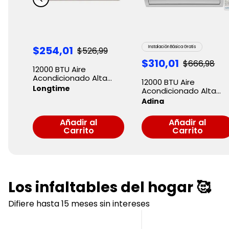
$
254
,
01
Instalación Básica Gratis
$
526
,
99
$
310
,
01
$
666
,
98
12000 BTU Aire
Acondicionado Alta
12000 BTU Aire
Eficiencia Longtime
Longtime
Acondicionado Alta
Eficiencia AFLEX-C-12-E
Adina
Adina
Añadir al
Añadir al
Carrito
Carrito
Los infaltables del hogar 🥰
Difiere hasta 15 meses sin intereses