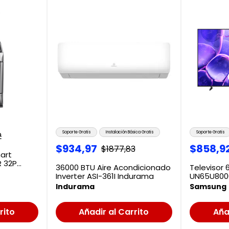
Soporte Gratis
Instalación Básica Gratis
Soporte Gratis
2
$
934
,
97
$
858
,
9
$
1877
,
83
art
R 32P
36000 BTU Aire Acondicionado
Televisor 
Inverter ASI-361I Indurama
UN65U800
Indurama
Samsung
rito
Añadir al Carrito
Aña