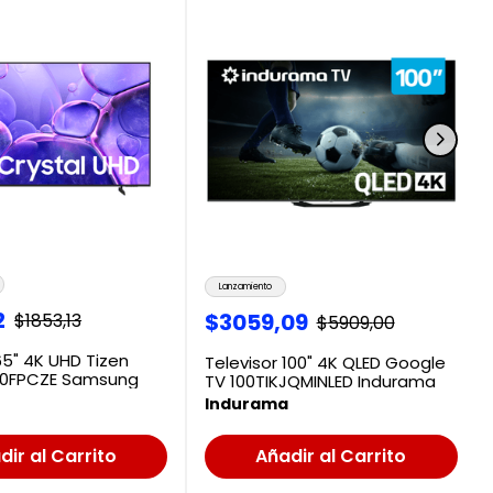
Lanzamiento
2
$
3059
,
09
$
1853
,
13
$
5909
,
00
65" 4K UHD Tizen
Televisor 100" 4K QLED Google
0FPCZE Samsung
TV 100TIKJQMINLED Indurama
Indurama
dir al Carrito
Añadir al Carrito