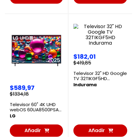
al
al
Carrito
Carrito
$
182
,
01
$
419
,
85
Televisor 32" HD Google
TV 32TIKGF5HD
Indurama
Indurama
$
589
,
97
$
1334
,
18
Televisor 60" 4K UHD
webOS 60UA8500PSA
LG
LG
Añadir
Añadir
al
al