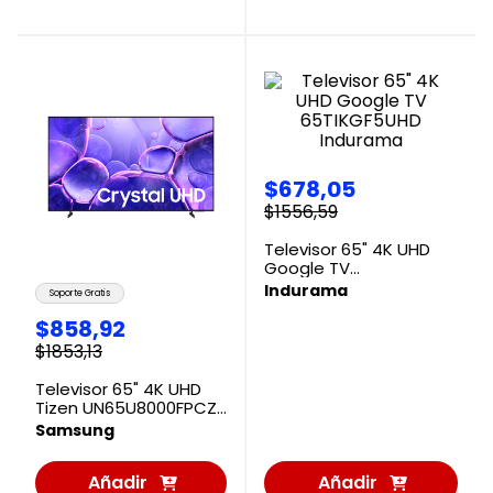
Carrito
Carrito
$
678
,
05
$
1556
,
59
Televisor 65" 4K UHD
Google TV
65TIKGF5UHD Indurama
Indurama
Soporte Gratis
$
858
,
92
$
1853
,
13
Televisor 65" 4K UHD
Tizen UN65U8000FPCZE
Samsung
Samsung
Añadir
Añadir