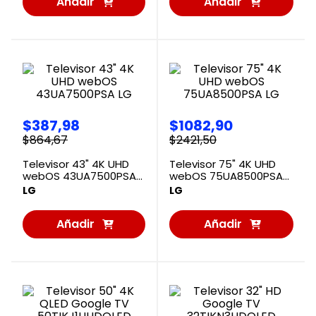
Añadir
Añadir
al
al
Carrito
Carrito
$
387
,
98
$
1082
,
90
$
864
,
67
$
2421
,
50
Televisor 43" 4K UHD
Televisor 75" 4K UHD
webOS 43UA7500PSA
webOS 75UA8500PSA
LG
LG
LG
LG
Añadir
Añadir
al
al
Carrito
Carrito