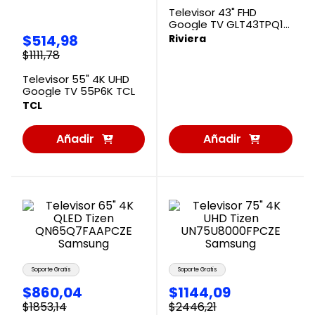
Televisor 43" FHD
Google TV GLT43TPQ10
Riviera
$
514
,
98
Riviera
$
1111
,
78
Televisor 55" 4K UHD
Google TV 55P6K TCL
TCL
Añadir
Añadir
al
al
Carrito
Carrito
Soporte Gratis
Soporte Gratis
$
860
,
04
$
1144
,
09
$
1853
,
14
$
2446
,
21