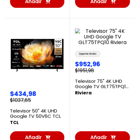
Añadir
Añadir
al
al
Carrito
Carrito
Soporte Gratis
$
952
,
96
$
1951
,
98
Televisor 75" 4K UHD
Google TV GLT75TPQ10
Riviera
$
434
,
98
Riviera
$
1037
,
65
Televisor 50" 4K UHD
Google TV 50V6C TCL
TCL
Añadir
Añadir