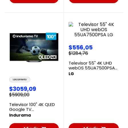
al
al
Carrito
Carrito
$
556
,
05
$
1284
,
76
Televisor 55" 4K UHD
webOS 55UA7500PSA
LG
LG
Lanzamiento
$
3059
,
09
$
5909
,
00
Televisor 100" 4K QLED
Google TV
100TIKJQMINLED
Indurama
Indurama