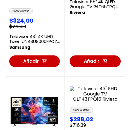
Televisor 65" 4K QLED
Google TV GLT65TPQ10
Riviera
Soporte Gratis
Riviera
$
324
,
00
$
741
,
09
Televisor 43" 4K UHD
Tizen UN43U8000FPCZE
Samsung
Samsung
Añadir
Añadir
al
al
Carrito
Carrito
Soporte Gratis
$
298
,
02
$
716
,
39