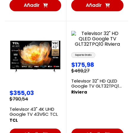
Añadir
Añadir
al
al
Carrito
Carrito
Soporte Gratis
$
175
,
98
$
469
,
27
Televisor 32" HD QLED
Google TV GLT32TPQ10
Riviera
$
355
,
03
Riviera
$
790
,
54
Televisor 43" 4K UHD
Google TV 43V6C TCL
TCL