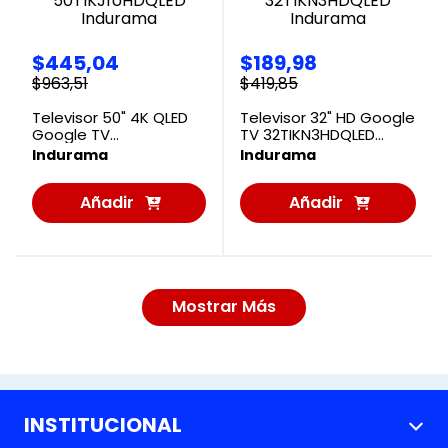
$
445
,
04
$
189
,
98
$
963
,
51
$
419
,
85
Televisor 50" 4K QLED
Televisor 32" HD Google
Google TV
TV 32TIKN3HDQLED
50TIKJ1UHDQLED
Indurama
Indurama
Indurama
Indurama
Añadir
Añadir
al
al
Carrito
Carrito
Mostrar Más
INSTITUCIONAL
+