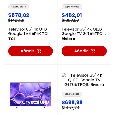
Soporte Gratis
Soporte Gratis
$
678
,
02
$
482
,
01
$
1482
,
01
$
1087
,
07
Televisor 65" 4K UHD
Televisor 55" 4K QLED
Google TV 65P6K TCL
Google TV GLT55TPQ10
Riviera
TCL
Riviera
Añadir
Añadir
al
al
Carrito
Carrito
Soporte Gratis
$
698
,
98
$
1457
,
74