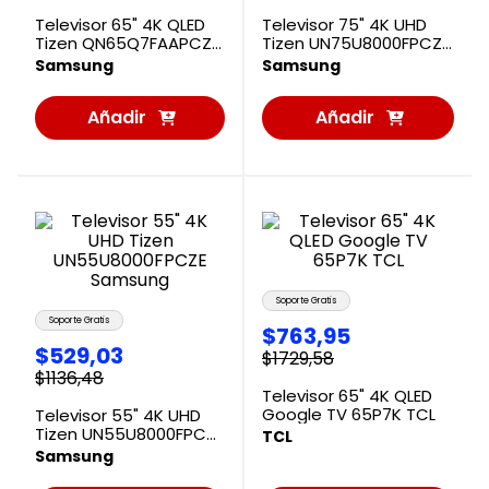
Televisor 65" 4K QLED
Televisor 75" 4K UHD
Tizen QN65Q7FAAPCZE
Tizen UN75U8000FPCZE
Samsung
Samsung
Samsung
Samsung
Añadir
Añadir
al
al
Carrito
Carrito
Soporte Gratis
Soporte Gratis
$
763
,
95
$
529
,
03
$
1729
,
58
$
1136
,
48
Televisor 65" 4K QLED
Google TV 65P7K TCL
Televisor 55" 4K UHD
Tizen UN55U8000FPCZE
TCL
Samsung
Samsung