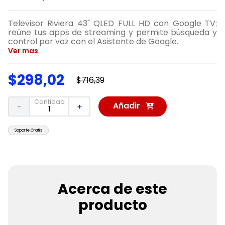
Televisor Riviera 43" QLED FULL HD con Google TV:
reúne tus apps de streaming y permite búsqueda y
control por voz con el Asistente de Google.
Ver mas
$
298
,
02
$
716
,
39
Cantidad
Añadir
－
＋
al
Carrito
Soporte Gratis
Acerca de este
producto