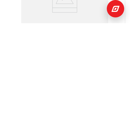
$
189
,
98
$
419
,
85
Televisor 32" HD Google TV 32TIKN3HDQLED
Indurama
Indurama
Añadir
al
Carrito