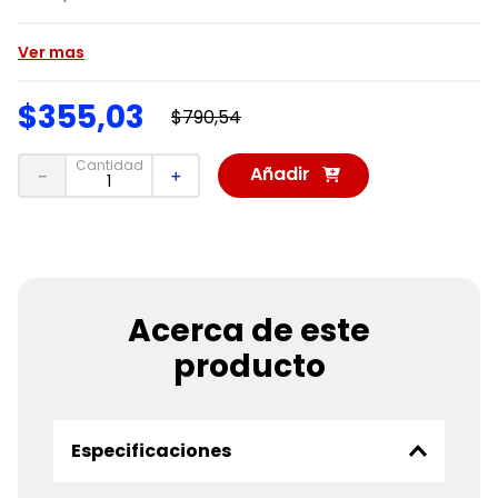
Ver mas
$
355
,
03
$
790
,
54
Cantidad
Añadir
－
＋
al
Carrito
Acerca de este
producto
Especificaciones