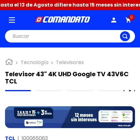
a el 13 de Agosto difiere hasta 15 meses sin interese
0
Buscar
Tecnología
Televisores
Televisor 43" 4K UHD Google TV 43V6C
TCL
TCL
|
100065063