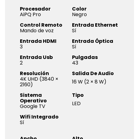
Procesador
Color
AiPQ Pro
Negro
Control Remoto
Entrada Ethernet
Mando de voz
Sí
Entrada HDMI
Entrada Óptica
3
Sí
Entrada Usb
Pulgadas
2
43
Resolución
Salida De Audio
4K UHD (3840 ×
16 W (2 × 8 W)
2160)
Sistema
Tipo
Operativo
LED
Google TV
Wifi Integrado
Sí
Ancho
Alto