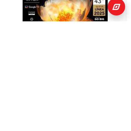
$
355
,
03
$
790
,
54
Televisor 43" 4K UHD Google TV 43V6C TCL
TCL
Añadir
al
Carrito