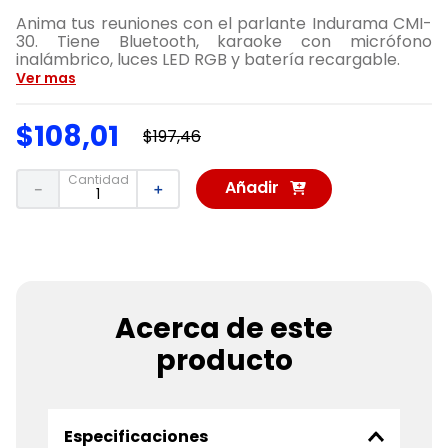
Anima tus reuniones con el parlante Indurama CMI-
30. Tiene Bluetooth, karaoke con micrófono
inalámbrico, luces LED RGB y batería recargable.
Ver mas
$
108
,
01
$
197
,
46
Cantidad
Añadir
－
＋
al
Carrito
Acerca de este
producto
Especificaciones