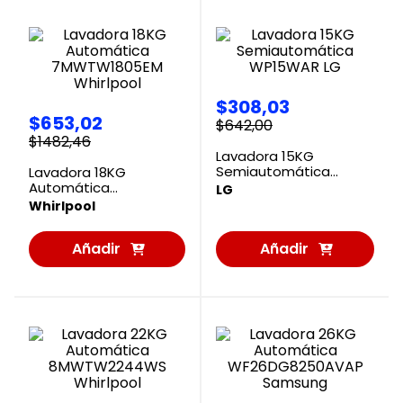
$
308
,
03
$
653
,
02
$
642
,
00
$
1482
,
46
Lavadora 15KG
Semiautomática
Lavadora 18KG
WP15WAR LG
Automática
LG
7MWTW1805EM
Whirlpool
Whirlpool
Añadir
Añadir
al
al
Carrito
Carrito