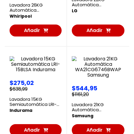
Automática
Lavadora 26KG
WT22OBTX6 LG
Automática
LG
8MWTW2654WSG
Whirlpool
Whirlpool
Añadir
Añadir
al
al
Carrito
Carrito
$
275
,
02
$
544
,
95
$
638
,
99
$
1161
,
20
Lavadora 15KG
Semiautomática LRI-
Lavadora 21KG
15BLSA Indurama
Automática
Indurama
WA21CG6746BWAP
Samsung
Samsung
Añadir
Añadir