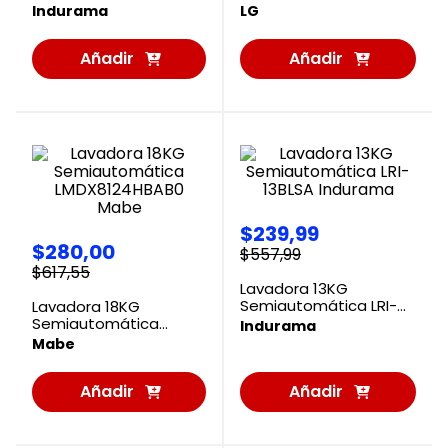
Indurama
WM25MV2S6W LG
Indurama
LG
Añadir
Añadir
al
al
Carrito
Carrito
$
239
,
99
$
280
,
00
$
557
,
99
$
617
,
55
Lavadora 13KG
Semiautomática LRI-
Lavadora 18KG
13BLSA Indurama
Semiautomática
Indurama
LMDX8124HBAB0 Mabe
Mabe
Añadir
Añadir
al
al
Carrito
Carrito