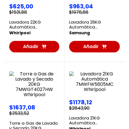
$
625
,
00
$
963
,
04
$
1531
,
88
$
1976
,
68
Lavadora 22KG
Lavadora 26KG
Automática
Automática
8MWTW2244WS
WF26DG8250AVAP
Whirlpool
Samsung
Whirlpool
Samsung
Añadir
Añadir
al
al
Carrito
Carrito
$
1178
,
12
$
1637
,
08
$
2643
,
90
$
3533
,
52
Lavadora 21KG
Automática
Torre a Gas de Lavado
7MWFW5605MC
y Secado 20KG
Whirlpool