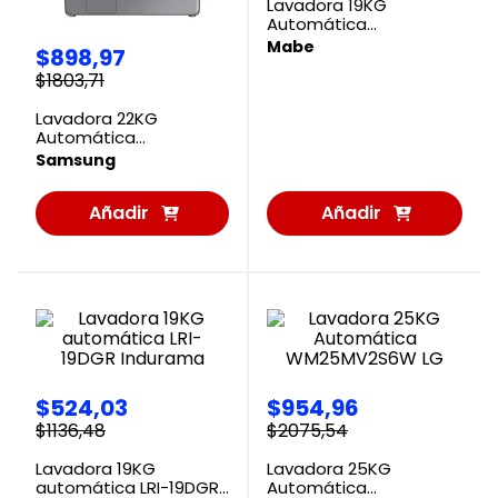
Lavadora 19KG
Automática
LME9120WDGAB01 Mabe
Mabe
$
898
,
97
$
1803
,
71
Lavadora 22KG
Automática
WF22C6400AP/AP
Samsung
Samsung
Añadir
Añadir
al
al
Carrito
Carrito
$
524
,
03
$
954
,
96
$
1136
,
48
$
2075
,
54
Lavadora 19KG
Lavadora 25KG
automática LRI-19DGR
Automática