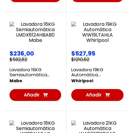
al
al
Carrito
Carrito
$
236
,
00
$
527
,
95
$
592
,
82
$
1210
,
62
Lavadora 16KG
Lavadora 19KG
Semiautomática
Automática
LMDX6124HBAB0 Mabe
WW19LTAHLA Whirlpool
Mabe
Whirlpool
Añadir
Añadir
al
al
Carrito
Carrito