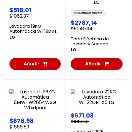
$
518
,
01
Instalación Básica Gratis
$
1062
,
37
$
2787
,
14
Lavadora 19KG
$
5040
,
94
Automática WT19DVTM
LG
LG
Torre Eléctrica de
Lavado y Secado
25/22KG WK25BS6E LG
LG
Añadir
Añadir
al
al
Carrito
Carrito
$
671
,
03
$
678
,
98
$
1358
,
91
$
1556
,
59
Lavadora 22KG