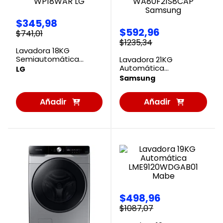
$
345
,
98
$
592
,
96
$
741
,
01
$
1235
,
34
Lavadora 18KG
Semiautomática
Lavadora 21KG
WP18WAR LG
Automática
LG
WA80F21S8CAP
Samsung
Samsung
Añadir
Añadir
al
al
Carrito
Carrito
$
498
,
96
$
1087
,
07