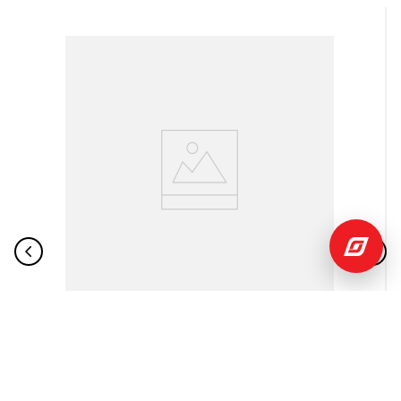
$
518
,
01
$
1062
,
37
Lavadora 19KG Automática WT19DVTM LG