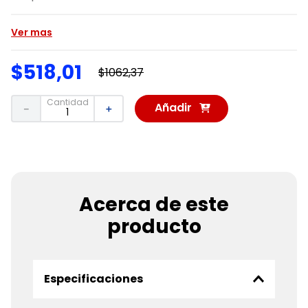
Ver mas
$
518
,
01
$
1062
,
37
Cantidad
Añadir
－
＋
al
Carrito
Acerca de este
producto
Especificaciones