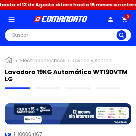
sta el 13 de Agosto difiere hasta 15 meses sin intere
0
Buscar
Electrodomésticos
Lavado y Secado
Lavadora 19KG Automática WT19DVTM
LG
LG
|
100064167