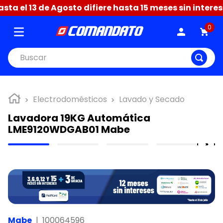
a el 13 de Agosto difiere hasta 15 meses sin intereses
0
Buscar
Electrodomésticos
Lavado y Secado
Lavadora 19KG Automática
LME9120WDGAB01 Mabe
Mabe
|
100064596