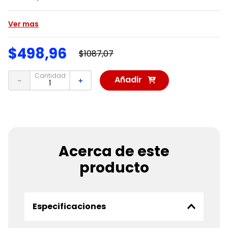
Ver mas
$
498
,
96
$
1087
,
07
Cantidad
Añadir
－
＋
al
Carrito
Acerca de este
producto
Especificaciones