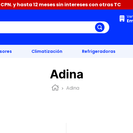
N. y hasta 12 meses sin intereses con otras TC
Ren
Ve
Em
isores
Climatización
Refrigeradoras
Adina
Adina