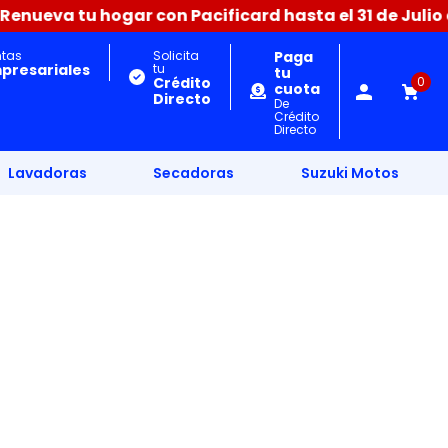
ueva tu hogar con Pacificard hasta el 31 de Julio dif
ntas
Solicita
Paga
presariales
tu
tu
Crédito
0
cuota
Directo
De
Crédito
Directo
Lavadoras
Secadoras
Suzuki Motos