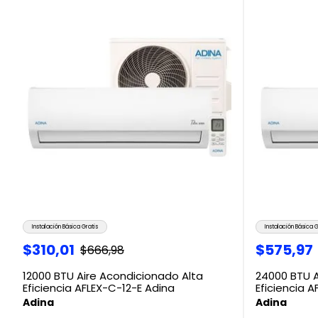
Instalación Básica Gratis
Instalación Básica G
$
310
,
01
$
575
,
97
$
666
,
98
12000 BTU Aire Acondicionado Alta
24000 BTU A
Eficiencia AFLEX-C-12-E Adina
Eficiencia 
Adina
Adina