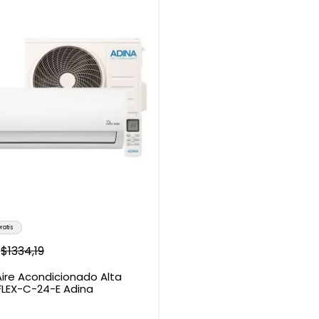
ratis
$
1334
,
19
ire Acondicionado Alta
AFLEX-C-24-E Adina