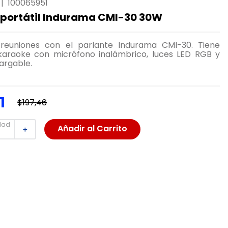
|
100065951
 portátil Indurama CMI-30 30W
reuniones con el parlante Indurama CMI-30. Tiene
 karaoke con micrófono inalámbrico, luces LED RGB y
argable.
1
$
197
,
46
dad
Añadir al Carrito
＋