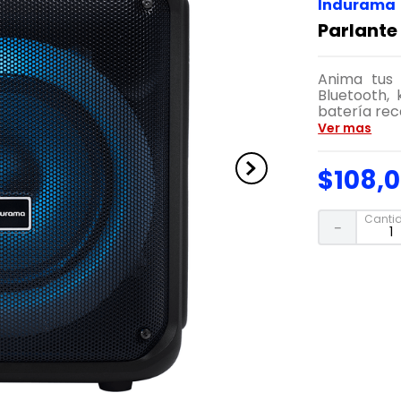
Indurama
Parlante
Anima tus 
Bluetooth,
batería rec
Ver mas
$
108
,
0
Canti
－