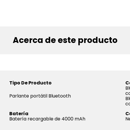
Acerca de este producto
Tipo De Producto
C
Bl
c
Parlante portátil Bluetooth
Bl
c
Batería
C
Batería recargable de 4000 mAh
N