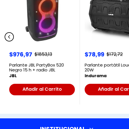
$
976
,
97
$
78
,
99
$
1853
,
13
$
172
,
72
Parlante JBL PartyBox 520
Parlante portátil Lo
Negro 15 h + radio JBL
20W
JBL
Indurama
Añadir al Carrito
Añadir al Car