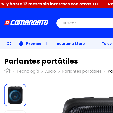
2 meses sin intereses con otras TC
Renueva tu hog
Buscar
|
Promos
Indurama Store
Telev
Parlantes portátiles
Tecnología
Audio
Parlantes portátiles
Pa