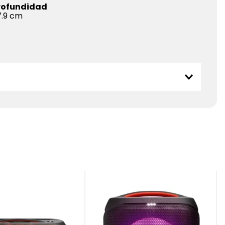
rofundidad
.9