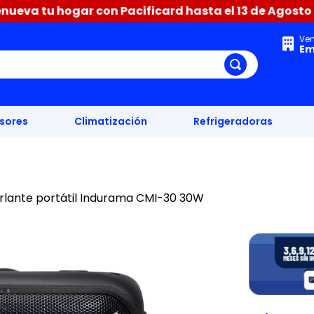
ar con Pacificard hasta el 13 de Agosto difiere hasta
Ve
Em
isores
Climatización
Refrigeradoras
rlante portátil Indurama CMI-30 30W