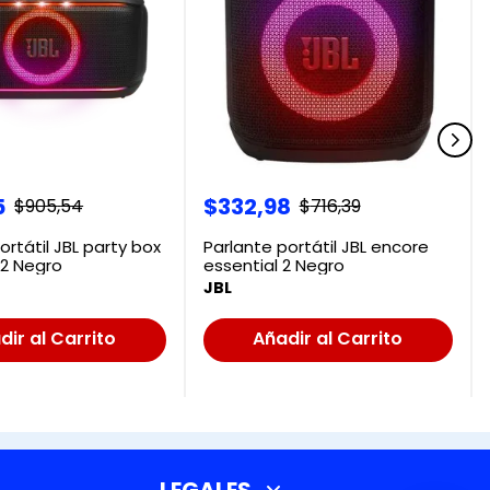
5
$
332
,
98
$
905
,
54
$
716
,
39
ortátil JBL party box
Parlante portátil JBL encore
 2 Negro
essential 2 Negro
JBL
dir al Carrito
Añadir al Carrito