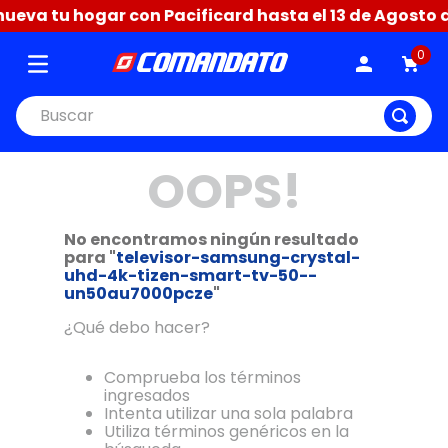
eva tu hogar con Pacificard hasta el 13 de Agosto dif
0
Buscar
OOPS!
No encontramos ningún resultado
para "
televisor-samsung-crystal-
uhd-4k-tizen-smart-tv-50--
un50au7000pcze
"
¿Qué debo hacer?
Comprueba los términos
ingresados
Intenta utilizar una sola palabra
Utiliza términos genéricos en la