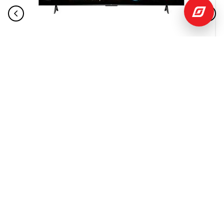
$
355
,
03
$
790
,
54
Televisor 43" 4K UHD Google TV 43V6C TCL
TCL
Añadir
al
Carrito
INSTITUCIONAL
+
Nosotros