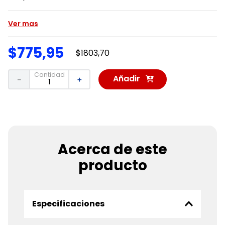
Ver mas
$
775
,
95
$
1803
,
70
Cantidad
Añadir
－
＋
al
Carrito
Acerca de este
producto
Especificaciones