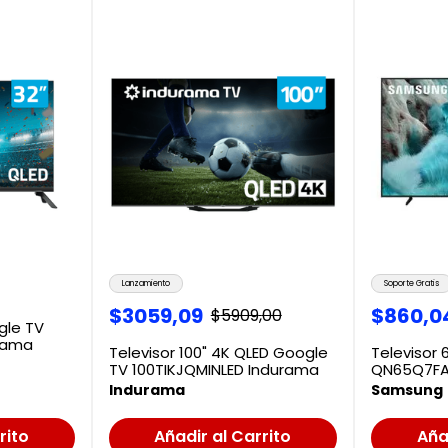
Lanzamiento
Soporte Gratis
$
3059
,
09
$
860
,
0
$
5909
,
00
gle TV
rama
Televisor 100" 4K QLED Google
Televisor 
TV 100TIKJQMINLED Indurama
QN65Q7FA
Indurama
Samsung
rito
Añadir al Carrito
Aña