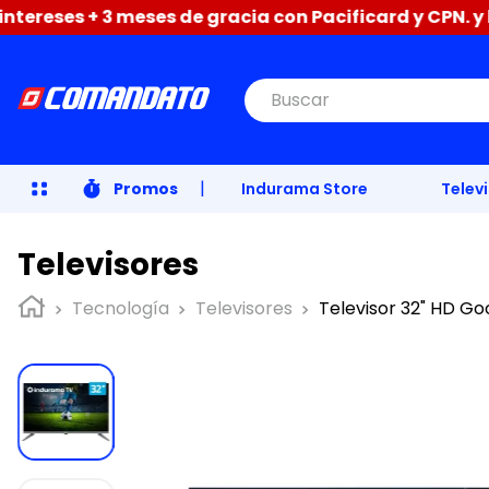
 meses de gracia con Pacificard y CPN. y hasta 12 mese
Buscar
|
Promos
Indurama Store
Telev
Televisores
Tecnología
Televisores
Televisor 32" HD G