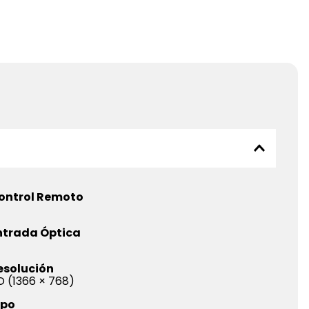
ontrol Remoto
ntrada Óptica
esolución
D (1366 × 768)
ipo