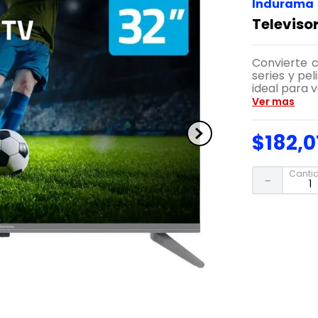
Indurama
Televiso
Convierte c
series y pel
ideal para 
Ver mas
$
182
,
0
Canti
－