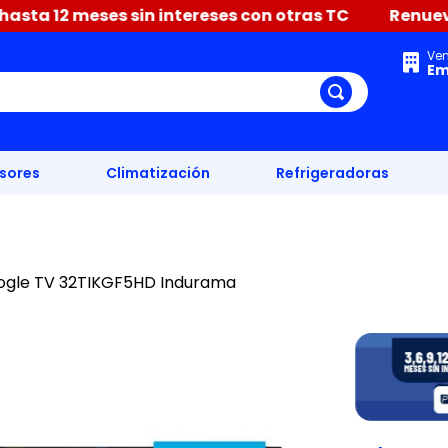
s sin intereses con otras TC
Renueva tu hogar con 
Ve
Em
isores
Climatización
Refrigeradoras
oogle TV 32TIKGF5HD Indurama