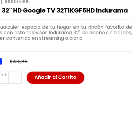
|
100065399
r 32" HD Google TV 32TIKGF5HD Indurama
ualquier espacio de tu hogar en tu rincón favorito de
is con este televisor Indurama 32" de diseño sin bordes,
ver contenido en streaming a diario.
1
$
419
,
85
dad
Añadir al Carrito
＋