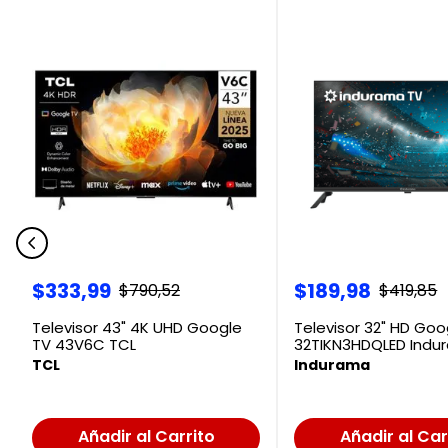
$
333
,
99
$
189
,
98
$
790
,
52
$
419
,
85
Televisor 43" 4K UHD Google
Televisor 32" HD Goo
TV 43V6C TCL
32TIKN3HDQLED Indu
TCL
Indurama
Añadir al Carrito
Añadir al Car