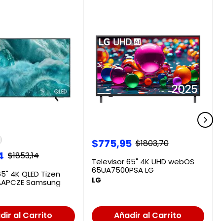
$
775
,
95
$
1803
,
70
4
$
1853
,
14
Televisor 65" 4K UHD webOS
65UA7500PSA LG
65" 4K QLED Tizen
LG
APCZE Samsung
dir al Carrito
Añadir al Carrito