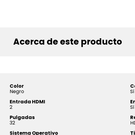
Acerca de este producto
Color
C
Negro
Sí
Entrada HDMI
E
2
Sí
Pulgadas
R
32
H
Sistema Operativo
T