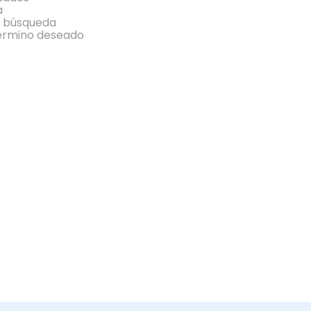
a
la búsqueda
término deseado