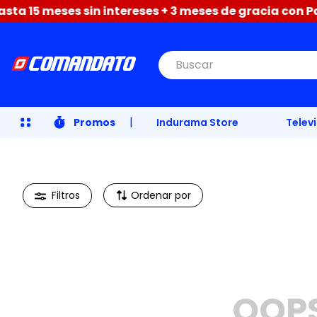
a 15 meses sin intereses + 3 meses de gracia con Paci
Buscar
|
Promos
Indurama Store
Telev
Ordenar por
OOP