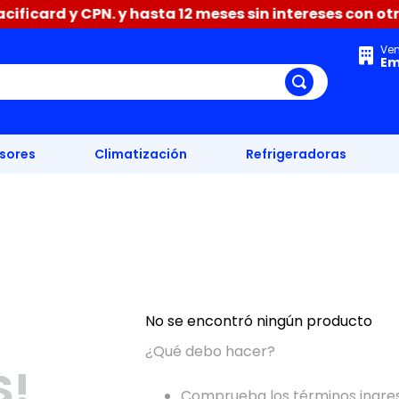
ficard y CPN. y hasta 12 meses sin intereses con otra
Ve
Em
isores
Climatización
Refrigeradoras
No se encontró ningún producto
¿Qué debo hacer?
S!
Comprueba los términos ingre