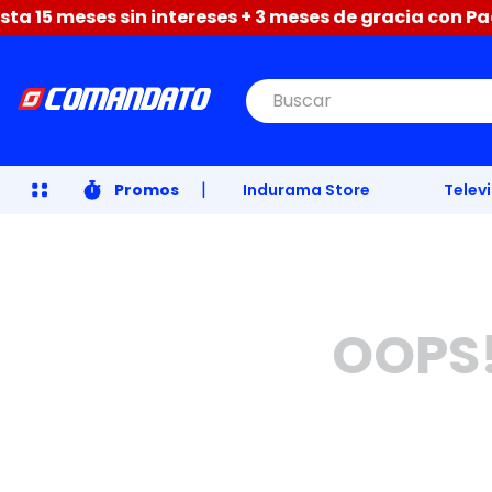
 15 meses sin intereses + 3 meses de gracia con Pacif
Buscar
|
Promos
Indurama Store
Telev
OOPS