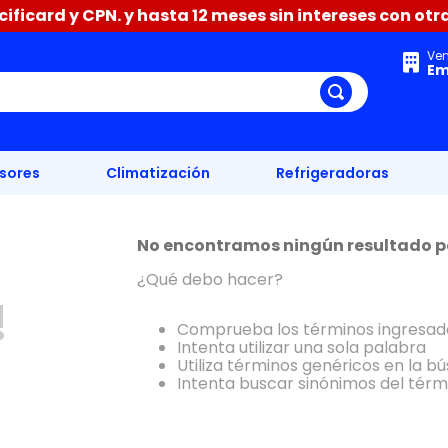
icard y CPN. y hasta 12 meses sin intereses con otras
Ve
Em
isores
Climatización
Refrigeradoras
No encontramos ningún resultado p
¿Qué debo hacer?
!
Comprueba los términos ingresad
Intenta utilizar una sola palabra
Utiliza términos genéricos en la b
Intenta buscar sinónimos del tér