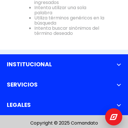
ingresados
Intenta utilizar una sola
palabra
Utiliza términos genéricos en la
búsqueda
Intenta buscar sinónimos del
término deseado
INSTITUCIONAL
+
Nosotros
SERVICIOS
+
Nuestras Tiendas
Métodos de pago
Solicitud de Crédito Directo
LEGALES
+
Pago de Cuotas
Facturación Electrónica
Política de Cambio y Devoluciones
Servicio al Cliente
Copyright © 2025 Comandato
Política de Privacidad y Datos Personales