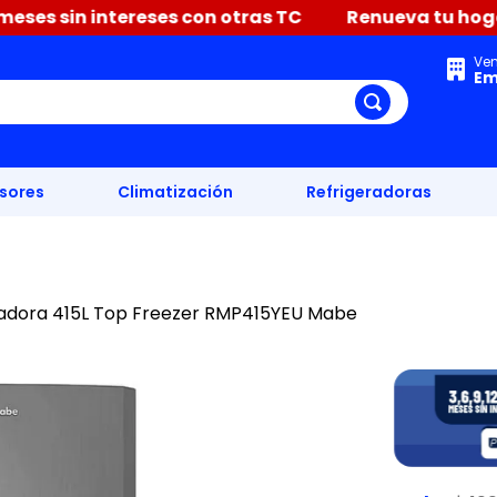
 sin intereses con otras TC
Renueva tu hogar con P
Ve
Em
isores
Climatización
Refrigeradoras
radora 415L Top Freezer RMP415YEU Mabe