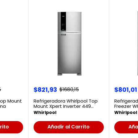
$
821
,
93
$
801
,
01
5
$
1680
,
15
Top Mount
Refrigeradora Whirlpool Top
Refrigera
ama
Mount Xpert Inverter 449
Freezer 
Litros WRM56CKTWW
Whirlpool
Whirlpool
Whirlpool
rito
Añadir al Carrito
Aña