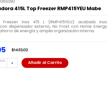
0065090
adora 415L Top Freezer RMP415YEU Mabe
Freezer Inox 415 L (RMP415YEU): acabado inox
s con dispensador externo, No Frost con Home Energy
ahorro de energía y amplia organización interna.
05
$
1433
,
02
dad
Añadir al Carrito
＋