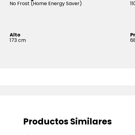
No Frost (Home Energy Saver)
11
Alto
P
173
6
Productos Similares