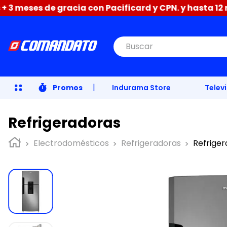
eses de gracia con Pacificard y CPN. y hasta 12 meses
Buscar
|
Promos
Indurama Store
Telev
Refrigeradoras
Electrodomésticos
Refrigeradoras
Refrige