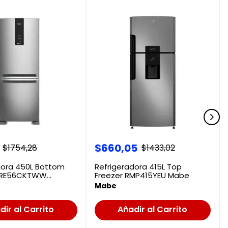
$
660
,
05
$
1754
,
28
$
1433
,
02
dora 450L Bottom
Refrigeradora 415L Top
WRE56CKTWW
Freezer RMP415YEU Mabe
Mabe
dir al Carrito
Añadir al Carrito