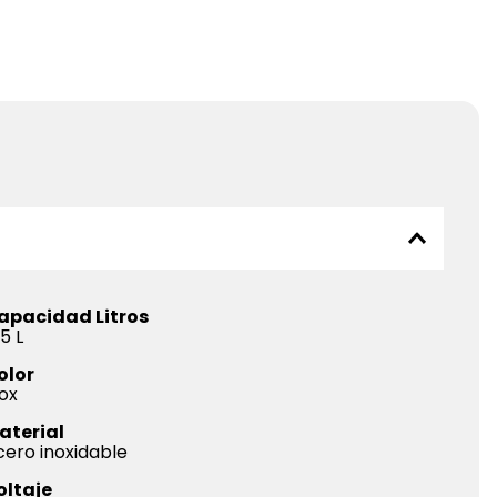
apacidad Litros
5 L
olor
ox
aterial
cero inoxidable
oltaje