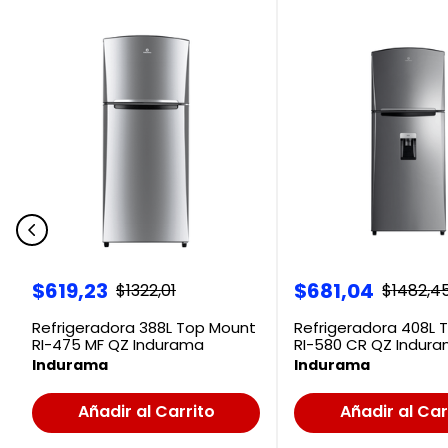
$
619
,
23
$
681
,
04
$
1322
,
01
$
1482
,
4
Refrigeradora 388L Top Mount
Refrigeradora 408L 
RI-475 MF QZ Indurama
RI-580 CR QZ Indur
Indurama
Indurama
Añadir al Carrito
Añadir al Car