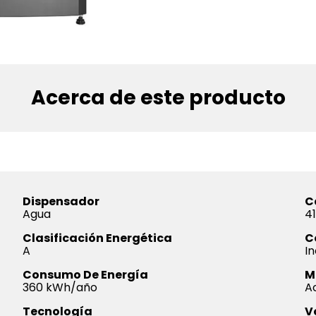
Acerca de este producto
Dispensador
C
Agua
41
Clasificación Energética
C
A
In
Consumo De Energía
M
360 kWh/año
A
Tecnología
V