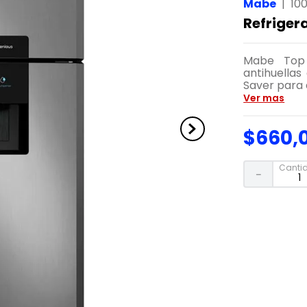
Mabe
|
10
Refriger
Mabe Top 
antihuella
Saver para 
Ver mas
$
660
,
Canti
－