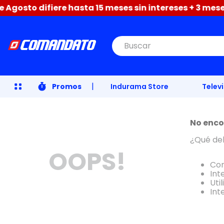
gosto difiere hasta 15 meses sin intereses + 3 meses 
Buscar
|
Promos
Indurama Store
Telev
No enco
¿Qué de
OOPS!
Com
Int
Uti
Int