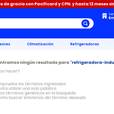
de gracia con Pacificard y CPN. y hasta 12 meses sin 
Ve
Em
isores
Climatización
Refrigeradoras
ntramos ningún resultado para "
refrigeradora-ind
bo hacer?
prueba los términos ingresados
enta utilizar una sola palabra
liza términos genéricos en la búsqueda
enta buscar sinónimos del término deseado