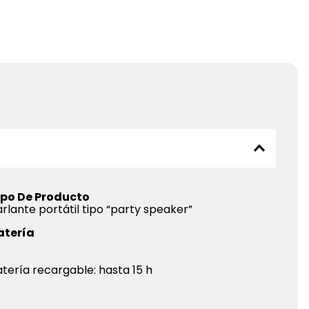
ipo De Producto
rlante portátil tipo “party speaker”
atería
tería recargable: hasta 15 h