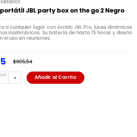
65869001
portátil JBL party box on the go 2 Negro
sta a cualquier lugar con sonido JBL Pro, luces dinámicas
nos inalámbricos. Su batería de hasta 15 horas y diseño
an el uso en reuniones.
95
$
905
,
54
dad
Añadir al Carrito
＋