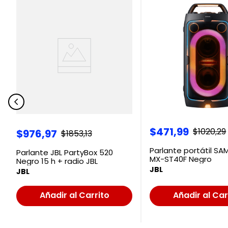
$
471
,
99
$
1020
,
29
$
976
,
97
$
1853
,
13
Parlante portátil S
Parlante JBL PartyBox 520
MX-ST40F Negro
Negro 15 h + radio JBL
JBL
JBL
Añadir al Carrito
Añadir al Car