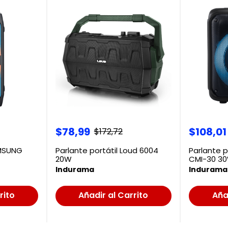
$
78
,
99
$
108
,
01
$
172
,
72
AMSUNG
Parlante portátil Loud 6004
Parlante p
20W
CMI-30 3
Indurama
Indurama
rito
Añadir al Carrito
Aña