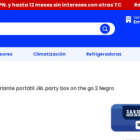
2 meses sin intereses con otras TC
Renueva tu hoga
Ve
Em
isores
Climatización
Refrigeradoras
rlante portátil JBL party box on the go 2 Negro