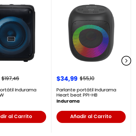
$
34
,
99
$
197
,
46
$
55
,
10
ortátil Indurama
Parlante portátil Indurama
0W
Heart beat PPI-HB
Indurama
dir al Carrito
Añadir al Carrito