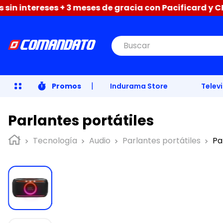
s + 3 meses de gracia con Pacificard y CPN. y hasta 1
Buscar
|
Promos
Indurama Store
Telev
Parlantes portátiles
Tecnología
Audio
Parlantes portátiles
Pa