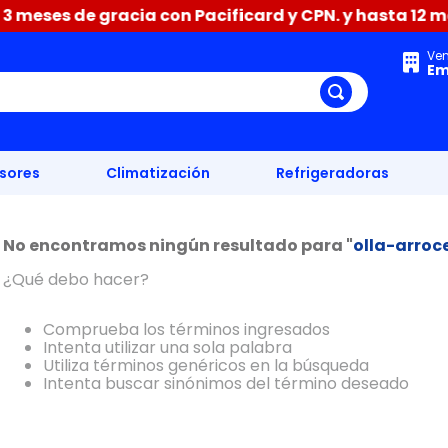
 meses de gracia con Pacificard y CPN. y hasta 12 mes
Ve
Em
isores
Climatización
Refrigeradoras
No encontramos ningún resultado para "
olla-arroc
¿Qué debo hacer?
Comprueba los términos ingresados
Intenta utilizar una sola palabra
Utiliza términos genéricos en la búsqueda
Intenta buscar sinónimos del término deseado