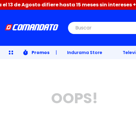
13 de Agosto difiere hasta 15 meses sin intereses + 3
Buscar
|
Promos
Indurama Store
Telev
OOPS!