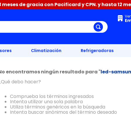
meses de gracia con Pacificard y CPN. y hasta 12 mese
Ve
Em
isores
Climatización
Refrigeradoras
No encontramos ningún resultado para "
led-samsun
¿Qué debo hacer?
Comprueba los términos ingresados
Intenta utilizar una sola palabra
Utiliza términos genéricos en la búsqueda
Intenta buscar sinónimos del término deseado