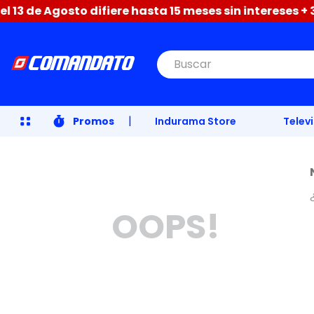
3 de Agosto difiere hasta 15 meses sin intereses + 3 
Buscar
|
Promos
Indurama Store
Telev
OOPS!