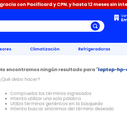
acia con Pacificard y CPN. y hasta 12 meses sin inter
Ve
Em
isores
Climatización
Refrigeradoras
No encontramos ningún resultado para "
laptop-hp-
¿Qué debo hacer?
Comprueba los términos ingresados
Intenta utilizar una sola palabra
Utiliza términos genéricos en la búsqueda
Intenta buscar sinónimos del término deseado