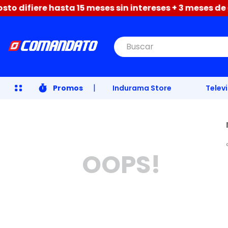
 difiere hasta 15 meses sin intereses + 3 meses de gr
Buscar
|
Promos
Indurama Store
Telev
OOPS!