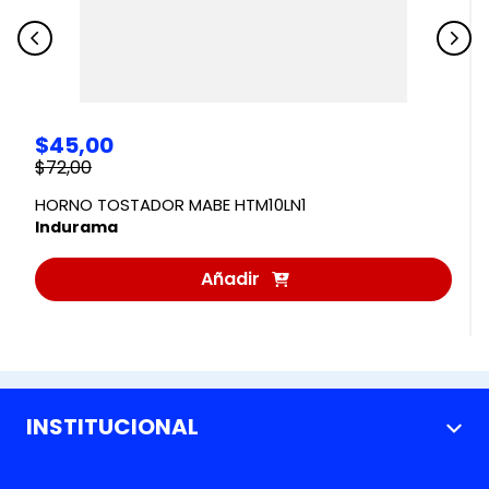
$
45
,
00
$
72
,
00
HORNO TOSTADOR MABE HTM10LN1
Indurama
Añadir
al
Carrito
INSTITUCIONAL
+
Nosotros