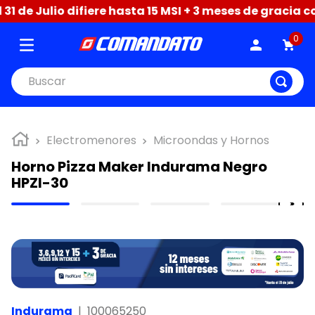
1 de Julio difiere hasta 15 MSI + 3 meses de gracia c
0
Buscar
Electromenores
Microondas y Hornos
Horno Pizza Maker Indurama Negro
HPZI-30
Indurama
|
100065250