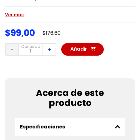
Ver mas
$
99
,
00
$
176
,
60
Cantidad
Añadir
－
＋
al
Carrito
Acerca de este
producto
Especificaciones