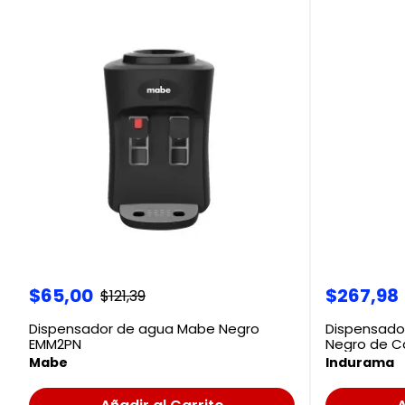
$
65
,
00
$
267
,
98
$
121
,
39
Dispensador de agua Mabe Negro
Dispensado
EMM2PN
Negro de Ca
Mabe
Indurama