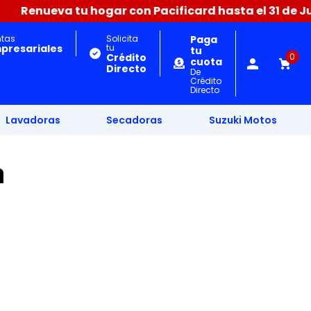
Renueva tu hogar con Pacificard hasta el 31 de Julio
ntas
Solicita
Paga
presariales
tu
tu
Crédito
0
cuota
Directo
De
Crédito
Directo
Lavadoras
Secadoras
Suzuki Motos
a