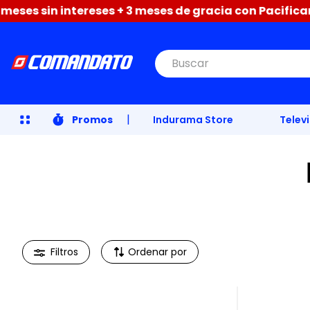
eses sin intereses + 3 meses de gracia con Pacificard 
Buscar
|
Promos
Indurama Store
Telev
Ordenar por