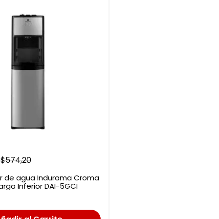
$
574
,
20
r de agua Indurama Croma
rga Inferior DAI-5GCI