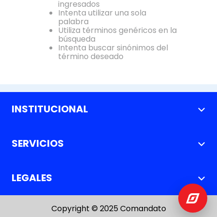
ingresados
Intenta utilizar una sola
palabra
Utiliza términos genéricos en la
búsqueda
Intenta buscar sinónimos del
término deseado
INSTITUCIONAL
+
Nosotros
SERVICIOS
+
Nuestras Tiendas
Métodos de pago
Solicitud de Crédito Directo
LEGALES
+
Pago de Cuotas
Facturación Electrónica
Política de Cambio y Devoluciones
Servicio al Cliente
Copyright © 2025 Comandato
Política de Privacidad y Datos Personales