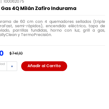
|
100062075
 Gas 4Q Milán Zafiro Indurama
urama de 60 cm con 4 quemadores sellados (triple
traFast, semi-rápidos), encendido eléctrico, tapa de
lado, parrillas fundidas, horno con luz, grill a gas,
allyClean y TermoPrecisión.
0
$
741
,
10
dad
Añadir al Carrito
＋