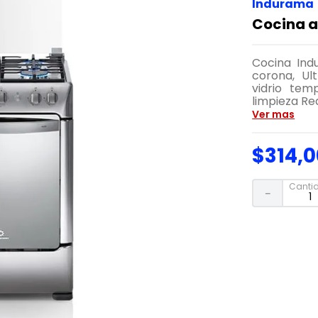
Indurama
Cocina a
Cocina Ind
corona, Ul
vidrio temp
limpieza Re
Ver mas
$
314
,
0
Canti
－