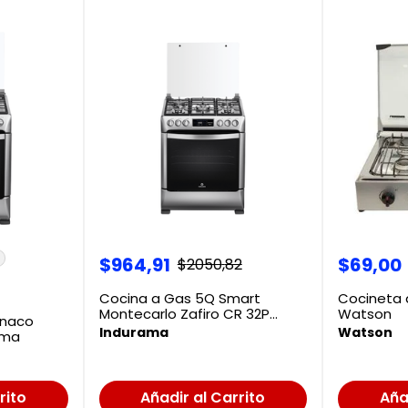
$
964
,
91
$
69
,
00
$
2050
,
82
Cocina a Gas 5Q Smart
Cocineta 
Montecarlo Zafiro CR 32P
Watson
onaco
Indurama
Indurama
Watson
ama
rito
Añadir al Carrito
Aña