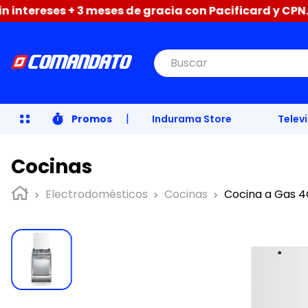
reses + 3 meses de gracia con Pacificard y CPN. y hast
Buscar
|
Promos
Indurama Store
Telev
Cocinas
Electrodomésticos
Cocinas
Cocina a Gas 4