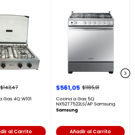
$
561
,
05
$
143
,
47
$
1185
,
91
a Gas 4Q W101
Cocina a Gas 5Q
NX52T7522LS/AP Samsung
Samsung
dir al Carrito
Añadir al Carrito