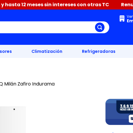
a 12 meses sin intereses con otras TC
Renueva tu 
Ve
Em
isores
Climatización
Refrigeradoras
Q Milán Zafiro Indurama