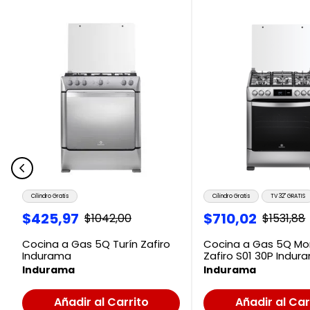
Cilindro Gratis
Cilindro Gratis
TV 32" GRATIS
$
425
,
97
$
710
,
02
$
1042
,
00
$
1531
,
88
Cocina a Gas 5Q Turín Zafiro
Cocina a Gas 5Q M
Indurama
Zafiro S01 30P Indur
Indurama
Indurama
Añadir al Carrito
Añadir al Car