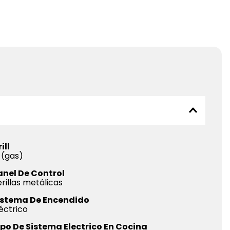
ill
 (gas)
anel De Control
rillas metálicas
istema De Encendido
éctrico
ipo De Sistema Electrico En Cocina