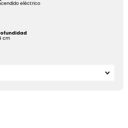
ncendido eléctrico
rofundidad
4