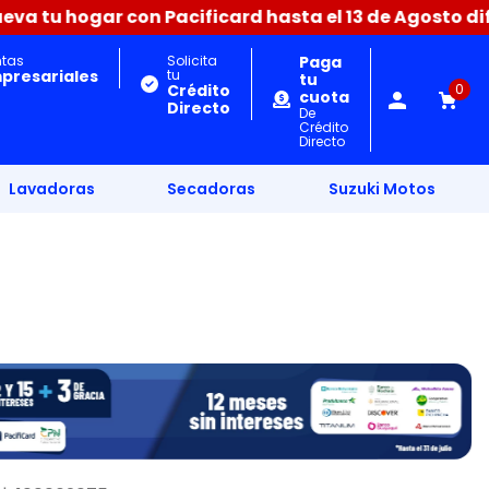
hogar con Pacificard hasta el 13 de Agosto difiere ha
ntas
Solicita
Paga
presariales
tu
tu
Crédito
0
cuota
Directo
De
Crédito
Directo
Lavadoras
Secadoras
Suzuki Motos