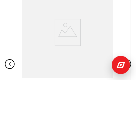
Cilindro Gratis
$
348
,
98
$
741
,
10
Cocina a Gas 4Q Milán Zafiro Indurama
Indurama
Añadir