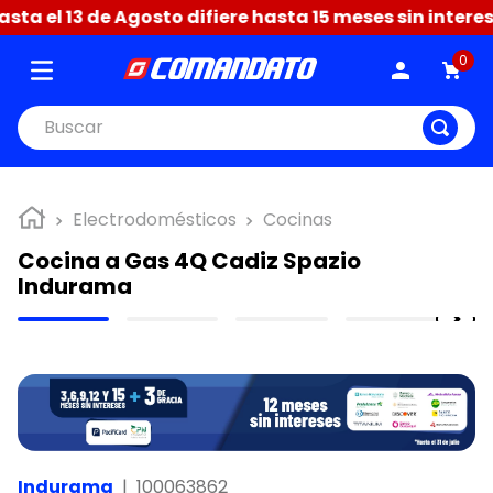
a el 13 de Agosto difiere hasta 15 meses sin interese
0
Buscar
Electrodomésticos
Cocinas
Cocina a Gas 4Q Cadiz Spazio
Indurama
Indurama
|
100063862