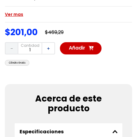
Ver mas
$
201
,
00
$
469
,
29
Cantidad
Añadir
－
＋
al
Carrito
Cilindro Gratis
Acerca de este
producto
Especificaciones