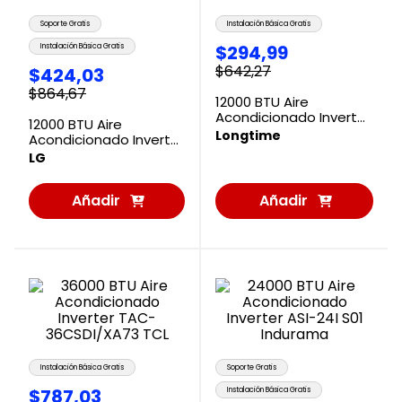
Soporte Gratis
Instalación Básica Gratis
$
294
,
99
Instalación Básica Gratis
$
642
,
27
$
424
,
03
$
864
,
67
12000 BTU Aire
Acondicionado Inverter
12000 BTU Aire
Longtime
Longtime
Acondicionado Inverter
VK122C31 LG
LG
Añadir
Añadir
al
al
Carrito
Carrito
Instalación Básica Gratis
Soporte Gratis
$
787
,
03
Instalación Básica Gratis