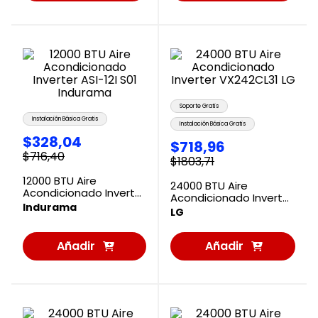
Carrito
Carrito
Soporte Gratis
Instalación Básica Gratis
Instalación Básica Gratis
$
328
,
04
$
718
,
96
$
716
,
40
$
1803
,
71
12000 BTU Aire
24000 BTU Aire
Acondicionado Inverter
Acondicionado Inverter
ASI-12I S01 Indurama
Indurama
VX242CL31 LG
LG
Añadir
Añadir
al
al
Carrito
Carrito