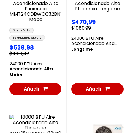
$
470
,
99
$
1080
,
99
Soporte Gratis
24000 BTU Aire
Instalación Básica Gratis
Acondicionado Alta
$
538
,
98
Eficiencia Longtime
Longtime
$
1309
,
47
24000 BTU Aire
Acondicionado Alta
Eficiencia
Mabe
MMT24CDBWCC32BN1
Mabe
Añadir
Añadir
al
al
Carrito
Carrito