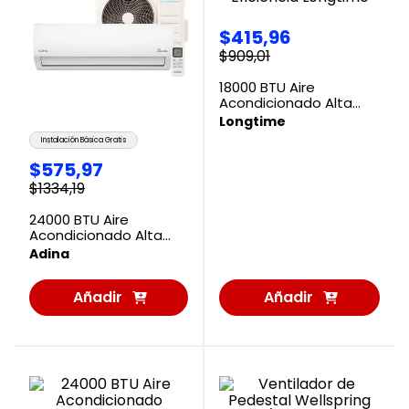
$
415
,
96
$
909
,
01
18000 BTU Aire
Acondicionado Alta
Eficiencia Longtime
Longtime
Instalación Básica Gratis
$
575
,
97
$
1334
,
19
24000 BTU Aire
Acondicionado Alta
Eficiencia AFLEX-C-24-E
Adina
Adina
Añadir
Añadir
al
al
Carrito
Carrito