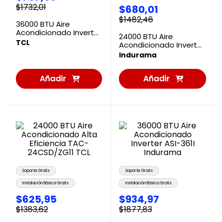
$
1732
,
01
$
680
,
01
$
1482
,
46
36000 BTU Aire
Acondicionado Inverter
24000 BTU Aire
TAC-36CSDI/XA73 TCL
TCL
Acondicionado Inverter
ASI-24I S01 Indurama
Indurama
Añadir
Añadir
al
al
Carrito
Carrito
Soporte Gratis
Soporte Gratis
Instalación Básica Gratis
Instalación Básica Gratis
$
625
,
95
$
934
,
97
$
1383
,
62
$
1877
,
83