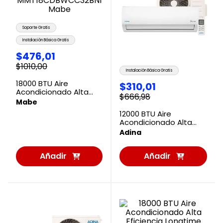
Soporte Gratis
Instalación Básica Gratis
$
476
,
01
$
1010
,
00
Instalación Básica Gratis
18000 BTU Aire
$
310
,
01
Acondicionado Alta
$
666
,
98
Eficiencia
Mabe
MMT18CDBWCC32BN1
12000 BTU Aire
Mabe
Acondicionado Alta
Eficiencia AFLEX-C-12-E
Adina
Adina
Añadir
Añadir
al
al
Carrito
Carrito