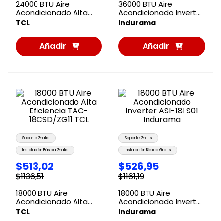
24000 BTU Aire
36000 BTU Aire
Acondicionado Alta
Acondicionado Inverter
Eficiencia TAC-
ASI-361I Indurama
TCL
Indurama
24CSD/ZG11 TCL
Añadir
Añadir
al
al
Carrito
Carrito
Soporte Gratis
Soporte Gratis
Instalación Básica Gratis
Instalación Básica Gratis
$
513
,
02
$
526
,
95
$
1136
,
51
$
1161
,
19
18000 BTU Aire
18000 BTU Aire
Acondicionado Alta
Acondicionado Inverter
Eficiencia TAC-
ASI-18I S01 Indurama
TCL
Indurama
18CSD/ZG11 TCL