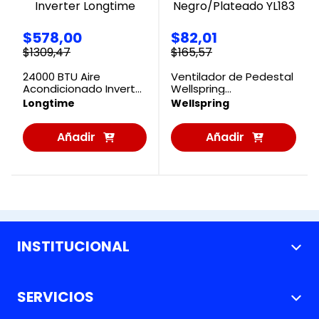
$
578
,
00
$
82
,
01
$
1309
,
47
$
165
,
57
24000 BTU Aire
Ventilador de Pedestal
Acondicionado Inverter
Wellspring
Longtime
Negro/Plateado YL183
Longtime
Wellspring
Añadir
Añadir
al
al
Carrito
Carrito
INSTITUCIONAL
+
Nosotros
SERVICIOS
+
Nuestras Tiendas
Métodos de pago