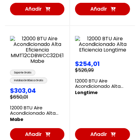
Añadir
Añadir
al
al
Carrito
Carrito
$
254
,
01
$
526
,
99
Soporte Gratis
12000 BTU Aire
Instalación Básica Gratis
Acondicionado Alta
$
303
,
04
Eficiencia Longtime
Longtime
$
650
,
01
12000 BTU Aire
Acondicionado Alta
Eficiencia
Mabe
MMT12CDBWCC32DE1
Mabe
Añadir
Añadir
al
al