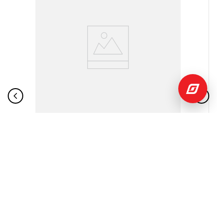
$
203
,
99
$
318
,
99
Celular Xiaomi Redmi 15C Azul 256GB 4RAM LTE Dual
SIM
Xiaomi
Añadir
al