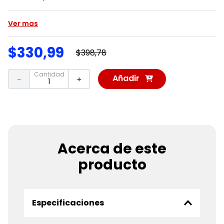
Ver mas
$
330
,
99
$
398
,
78
Cantidad
Añadir
－
＋
al
Carrito
Acerca de este
producto
Especificaciones