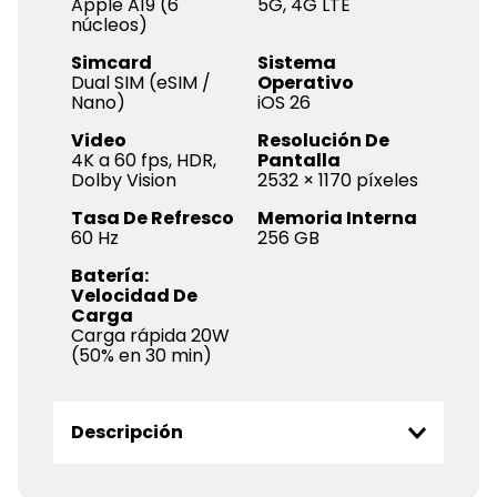
Apple A19 (6
5G, 4G LTE
núcleos)
Simcard
Sistema
Dual SIM (eSIM /
Operativo
Nano)
iOS 26
Video
Resolución De
4K a 60 fps, HDR,
Pantalla
Dolby Vision
2532 × 1170 píxeles
Tasa De Refresco
Memoria Interna
60 Hz
256 GB
Batería:
Velocidad De
Carga
Carga rápida 20W
(50% en 30 min)
Descripción