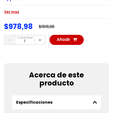
Ver mas
$
978
,
98
$
1818
,
98
Cantidad
Añadir
－
＋
al
Carrito
Acerca de este
producto
Especificaciones