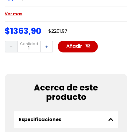
Ver mas
$
1363
,
90
$
2201
,
97
Cantidad
Añadir
－
＋
al
Carrito
Acerca de este
producto
Especificaciones