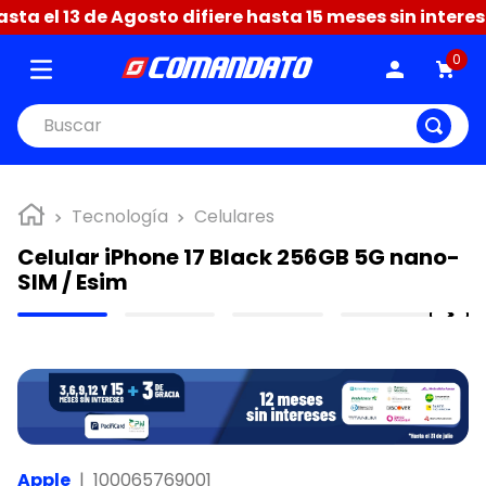
a el 13 de Agosto difiere hasta 15 meses sin interese
0
Buscar
Tecnología
Celulares
Celular iPhone 17 Black 256GB 5G nano-
SIM / Esim
Apple
|
100065769001