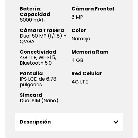
Batería:
Cámara Frontal
Capacidad
8 MP
6000 mAh
Cámara Trasera
Color
Dual 50 MP (f/1.8) +
Naranja
QVGA
Conectividad
Memoria Ram
4G LTE, Wi-Fi 5,
4 GB
Bluetooth 5.0
Pantalla
Red Celular
IPS LCD de 6.78
4G LTE
pulgadas
Simcard
Dual SIM (Nano)
Descripción