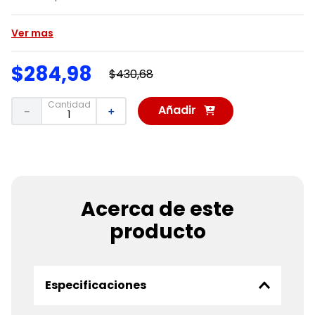
Ver mas
$
284
,
98
$
430
,
68
Cantidad
Añadir
－
＋
al
Carrito
Acerca de este
producto
Especificaciones