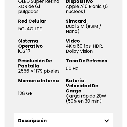
OLED Super Retina
Dispositivo
XDR de 6.1
Apple A16 Bionic (6
pulgadas
núcleos)
Red Celular
Simcard
Dual SIM (eSIM /
5G, 4G LTE
Nano)
Sistema
Video
Operativo
4K a 60 fps, HDR,
iOS 17
Dolby Vision
Resolución De
Tasa De Refresco
Pantalla
60 Hz
2556 × 1179 píxeles
Memoria Interna
Batería:
Velocidad De
Carga
128 GB
Carga rápida 20W
(50% en 30 min)
Descripción