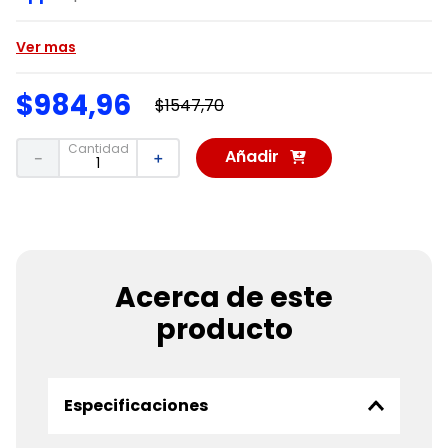
Ver mas
$
984
,
96
$
1547
,
70
Cantidad
Añadir
－
＋
al
Carrito
Acerca de este
producto
Especificaciones