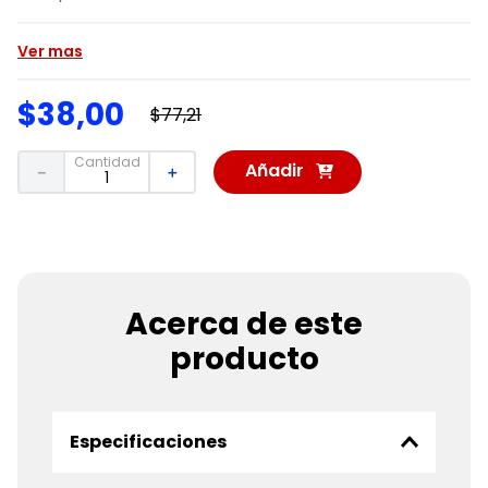
Ver mas
$
38
,
00
$
77
,
21
Cantidad
Añadir
－
＋
al
Carrito
Acerca de este
producto
Especificaciones