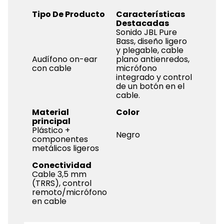
Tipo De Producto
Características
Destacadas
Sonido JBL Pure
Bass, diseño ligero
y plegable, cable
Audífono on-ear
plano antienredos,
con cable
micrófono
integrado y control
de un botón en el
cable.
Material
Color
principal
Plástico +
Negro
componentes
metálicos ligeros
Conectividad
Cable 3,5 mm
(TRRS), control
remoto/micrófono
en cable