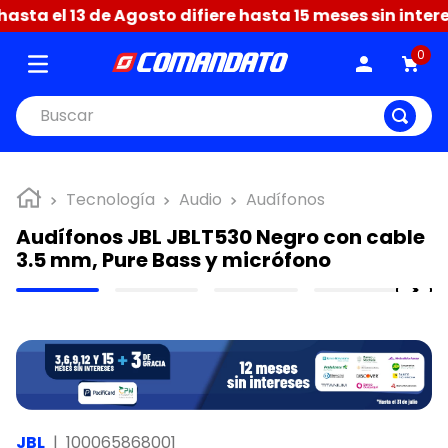
ta el 13 de Agosto difiere hasta 15 meses sin interes
0
Buscar
Tecnología
Audio
Audífonos
Audífonos JBL JBLT530 Negro con cable
3.5 mm, Pure Bass y micrófono
JBL
|
100065868001