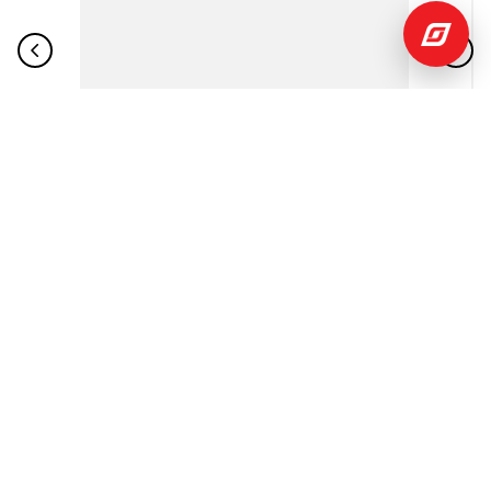
$
60
,
00
$
121
,
39
Audífonos inalámbricos JBL JBLT530BT Azul
Bluetooth con micrófono
JBL
Añadir
al
Carrito
INSTITUCIONAL
+