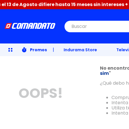
13 de Agosto difiere hasta 15 meses sin intereses + 3 
Buscar
|
Promos
Indurama Store
Telev
No encontr
sim
"
¿Qué debo h
OOPS!
Comprue
Intenta 
Utiliza
Intenta