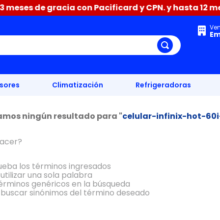
meses de gracia con Pacificard y CPN. y hasta 12 mese
Ve
Em
isores
Climatización
Refrigeradoras
amos ningún resultado para "
celular-infinix-hot-6
acer?
ba los términos ingresados
utilizar una sola palabra
 términos genéricos en la búsqueda
 buscar sinónimos del término deseado