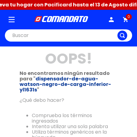
a tu hogar con Pacificard hasta el 13 de Agosto difie
0
Buscar
OOPS!
No encontramos ningún resultado
para "
dispensador-de-agua-
watson-negro-de-carga-inferior-
yl1631s
"
¿Qué debo hacer?
Comprueba los términos
ingresados
Intenta utilizar una sola palabra
Utiliza términos genéricos en la