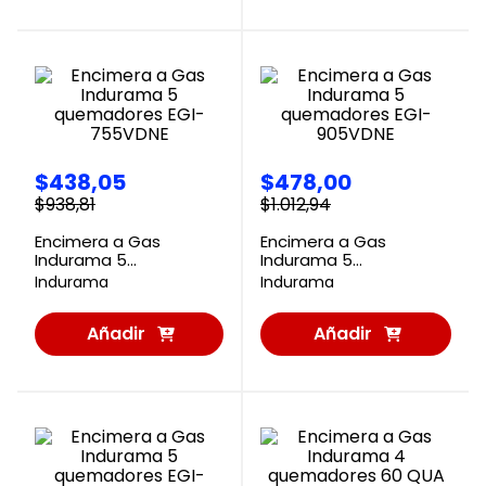
Carrito
Carrito
$
438
,
05
$
478
,
00
$
938
,
81
$
1
.
012
,
94
Encimera a Gas
Encimera a Gas
Indurama 5
Indurama 5
quemadores EGI-
quemadores EGI-
Indurama
Indurama
755VDNE
905VDNE
Añadir
Añadir
al
al
Carrito
Carrito