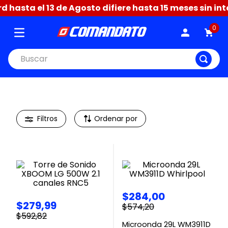
hasta el 13 de Agosto difiere hasta 15 meses sin inte
0
Ordenar por
$
284
,
00
$
279
,
99
$
574
,
20
$
592
,
82
Microonda 29L WM3911D