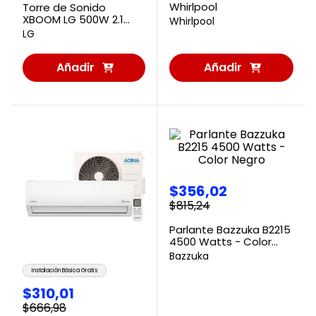
Whirlpool
Torre de Sonido
XBOOM LG 500W 2.1
Whirlpool
canales RNC5
LG
Añadir
Añadir
al
al
Carrito
Carrito
$
356
,
02
$
815
,
24
Parlante Bazzuka B2215
4500 Watts - Color
Negro
Bazzuka
Instalación Básica Gratis
$
310
,
01
$
666
,
98