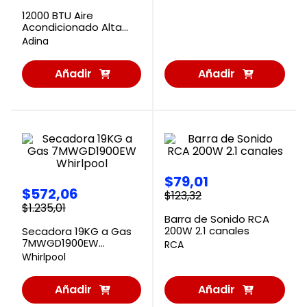
12000 BTU Aire
Acondicionado Alta
Eficiencia AFLEX-C-12-E
Adina
Adina
Añadir
Añadir
al
al
Carrito
Carrito
$
79
,
01
$
572
,
06
$
123
,
32
$
1
.
235
,
01
Barra de Sonido RCA
200W 2.1 canales
Secadora 19KG a Gas
7MWGD1900EW
RCA
Whirlpool
Whirlpool
Añadir
Añadir
al
al