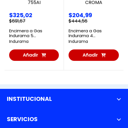
$
325
,
02
$
204
,
99
$
691
,
67
$
444
,
56
Encimera a Gas
Encimera a Gas
Indurama 5
Indurama 4
quemadores EGI-755AI
quemadores 60 QUA
Indurama
Indurama
CROMA
Añadir
Añadir
al
al
Carrito
Carrito
INSTITUCIONAL
+
Nosotros
SERVICIOS
+
Nuestras Tiendas
Métodos de pago