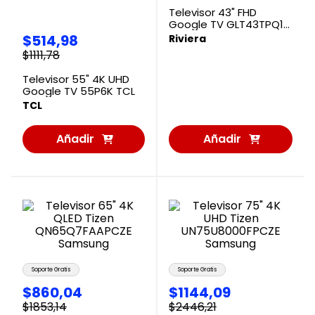
Televisor 43" FHD
Google TV GLT43TPQ10
Riviera
$
514
,
98
Riviera
$
1111
,
78
Televisor 55" 4K UHD
Google TV 55P6K TCL
TCL
Añadir
Añadir
al
al
Carrito
Carrito
Soporte Gratis
Soporte Gratis
$
860
,
04
$
1144
,
09
$
1853
,
14
$
2446
,
21