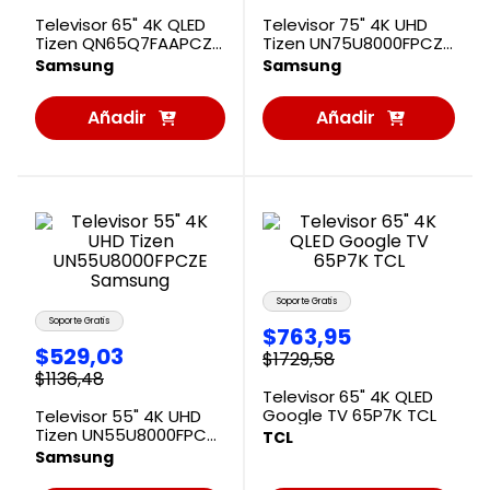
Televisor 65" 4K QLED
Televisor 75" 4K UHD
Tizen QN65Q7FAAPCZE
Tizen UN75U8000FPCZE
Samsung
Samsung
Samsung
Samsung
Añadir
Añadir
al
al
Carrito
Carrito
Soporte Gratis
Soporte Gratis
$
763
,
95
$
529
,
03
$
1729
,
58
$
1136
,
48
Televisor 65" 4K QLED
Google TV 65P7K TCL
Televisor 55" 4K UHD
Tizen UN55U8000FPCZE
TCL
Samsung
Samsung