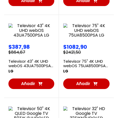
Añadir
Añadir
al
al
Carrito
Carrito
$
387
,
98
$
1082
,
90
$
864
,
67
$
2421
,
50
Televisor 43" 4K UHD
Televisor 75" 4K UHD
webOS 43UA7500PSA
webOS 75UA8500PSA
LG
LG
LG
LG
Añadir
Añadir
al
al
Carrito
Carrito