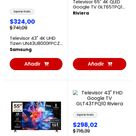
Televisor 65" 4K QLED
Google TV GLT65TPQ10
Riviera
Soporte Gratis
Riviera
$
324
,
00
$
741
,
09
Televisor 43" 4K UHD
Tizen UN43U8000FPCZE
Samsung
Samsung
Añadir
Añadir
al
al
Carrito
Carrito
Soporte Gratis
$
298
,
02
$
716
,
39