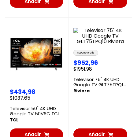
Añadir
Añadir
al
al
Carrito
Carrito
Soporte Gratis
$
952
,
96
$
1951
,
98
Televisor 75" 4K UHD
Google TV GLT75TPQ10
Riviera
$
434
,
98
Riviera
$
1037
,
65
Televisor 50" 4K UHD
Google TV 50V6C TCL
TCL
Añadir
Añadir