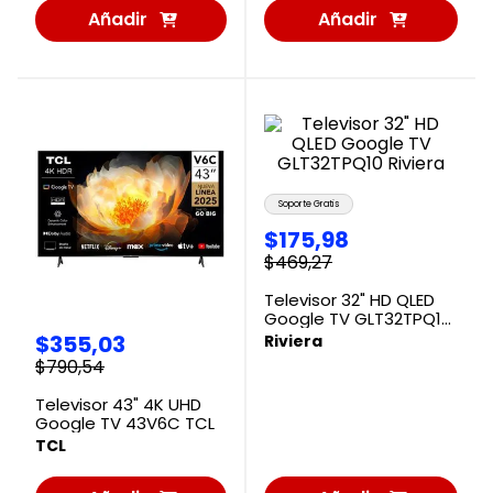
Añadir
Añadir
al
al
Carrito
Carrito
Soporte Gratis
$
175
,
98
$
469
,
27
Televisor 32" HD QLED
Google TV GLT32TPQ10
Riviera
$
355
,
03
Riviera
$
790
,
54
Televisor 43" 4K UHD
Google TV 43V6C TCL
TCL