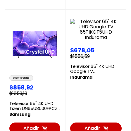
Carrito
Carrito
$
678
,
05
$
1556
,
59
Televisor 65" 4K UHD
Google TV
65TIKGF5UHD Indurama
Indurama
Soporte Gratis
$
858
,
92
$
1853
,
13
Televisor 65" 4K UHD
Tizen UN65U8000FPCZE
Samsung
Samsung
Añadir
Añadir