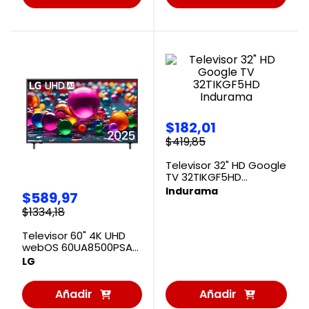
al
al
Carrito
Carrito
$
182
,
01
$
419
,
85
Televisor 32" HD Google
TV 32TIKGF5HD
Indurama
Indurama
$
589
,
97
$
1334
,
18
Televisor 60" 4K UHD
webOS 60UA8500PSA
LG
LG
Añadir
Añadir
al
al