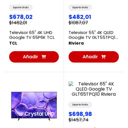
Soporte Gratis
Soporte Gratis
$
678
,
02
$
482
,
01
$
1482
,
01
$
1087
,
07
Televisor 65" 4K UHD
Televisor 55" 4K QLED
Google TV 65P6K TCL
Google TV GLT55TPQ10
Riviera
TCL
Riviera
Añadir
Añadir
al
al
Carrito
Carrito
Soporte Gratis
$
698
,
98
$
1457
,
74