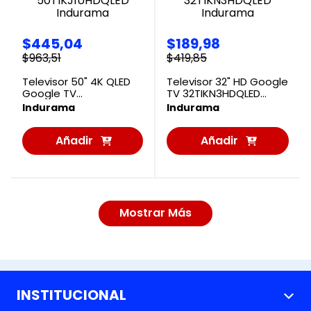
$
445
,
04
$
189
,
98
$
963
,
51
$
419
,
85
Televisor 50" 4K QLED
Televisor 32" HD Google
Google TV
TV 32TIKN3HDQLED
50TIKJ1UHDQLED
Indurama
Indurama
Indurama
Indurama
Añadir
Añadir
al
al
Carrito
Carrito
Mostrar Más
INSTITUCIONAL
+