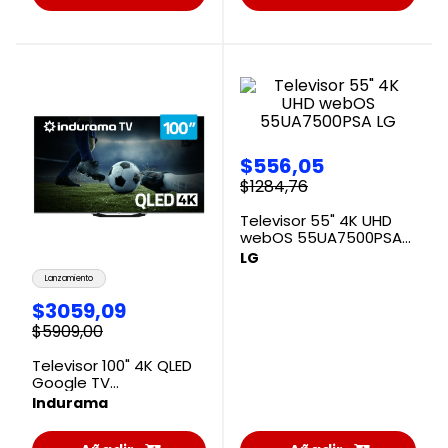
al
al
Carrito
Carrito
$
556
,
05
$
1284
,
76
Televisor 55" 4K UHD
webOS 55UA7500PSA
LG
LG
Lanzamiento
$
3059
,
09
$
5909
,
00
Televisor 100" 4K QLED
Google TV
100TIKJQMINLED
Indurama
Indurama