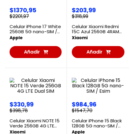
$
1370
,
95
$
203
,
99
$
2201
,
97
$
318
,
99
Celular iPhone 17 White
Celular Xiaomi Redmi
256GB 5G nano-SIM /
15C Azul 256GB 4RAM
Esim
LTE Dual SIM
Apple
Xiaomi
Añadir
Añadir
al
al
Carrito
Carrito
$
330
,
99
$
984
,
96
$
398
,
78
$
1547
,
70
Celular Xiaomi NOTE 15
Celular iPhone 15 Black
Verde 256GB 4G LTE
128GB 5G nano-SIM /
Dual SIM
Esim
Xiaomi
Apple