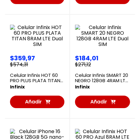
al
al
Carrito
Carrito
$
359
,
97
$
184
,
01
$
574
,
31
$
271
,
12
Celular Infinix HOT 60
Celular Infinix SMART 20
PRO PLUS PLATA TITAN
NEGRO 128GB 4RAM LTE
8RAM LTE Dual SIM
Dual SIM
Infinix
Infinix
Añadir
Añadir
al
al
Carrito
Carrito