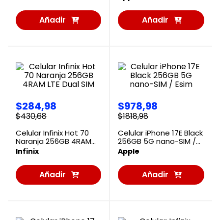
Añadir
Añadir
al
al
Carrito
Carrito
$
284
,
98
$
978
,
98
$
430
,
68
$
1818
,
98
Celular Infinix Hot 70
Celular iPhone 17E Black
Naranja 256GB 4RAM
256GB 5G nano-SIM /
LTE Dual SIM
Esim
Infinix
Apple
Añadir
Añadir
al
al
Carrito
Carrito