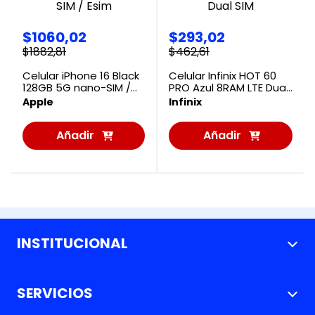
$
1060
,
02
$
293
,
02
$
1882
,
81
$
462
,
61
Celular iPhone 16 Black
Celular Infinix HOT 60
128GB 5G nano-SIM /
PRO Azul 8RAM LTE Dual
Esim
SIM
Apple
Infinix
Añadir
Añadir
al
al
Carrito
Carrito
INSTITUCIONAL
+
Nosotros
SERVICIOS
+
Nuestras Tiendas
Métodos de pago