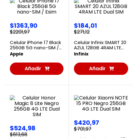
$
1363
,
90
$
184
,
01
$
2201
,
97
$
271
,
12
Celular iPhone 17 Black
Celular Infinix SMART 20
256GB 5G nano-SIM /
AZUL 128GB 4RAM LTE
Esim
Dual SIM
Apple
Infinix
Añadir
Añadir
al
al
Carrito
Carrito
$
420
,
97
$
524
,
98
$
701
,
97
$
813
,
68