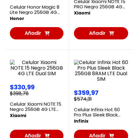
Celular Xiaomi NOTE 15
PRO Negro 256GB 4G
Celular Honor Magic 8
LTE Dual SIM
Lite Negro 256GB 4G
Xiaomi
LTE Dual SIM
Honor
Añadir
Añadir
al
al
Carrito
Carrito
$
330
,
99
$
359
,
97
$
398
,
78
$
574
,
31
Celular Xiaomi NOTE 15
Negro 256GB 4G LTE
Celular Infinix Hot 60
Dual SIM
Pro Plus Sleek Black
Xiaomi
256GB 8RAM LTE Dual
Infinix
SIM
Añadir
Añadir