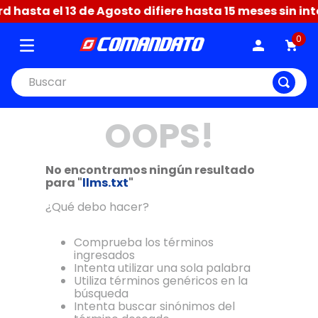
 hasta el 13 de Agosto difiere hasta 15 meses sin int
0
Buscar
OOPS!
No encontramos ningún resultado
para "
llms.txt
"
¿Qué debo hacer?
Comprueba los términos
ingresados
Intenta utilizar una sola palabra
Utiliza términos genéricos en la
búsqueda
Intenta buscar sinónimos del