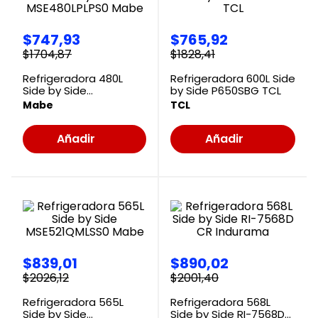
$
747
,
93
$
765
,
92
$
1704
,
87
$
1828
,
41
Refrigeradora 480L
Refrigeradora 600L Side
Side by Side
by Side P650SBG TCL
MSE480LPLPS0 Mabe
Mabe
TCL
Añadir
Añadir
al
al
Carrito
Carrito
$
839
,
01
$
890
,
02
$
2026
,
12
$
2001
,
40
Refrigeradora 565L
Refrigeradora 568L
Side by Side
Side by Side RI-7568D