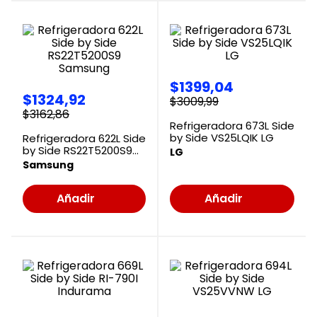
$
1399
,
04
$
1324
,
92
$
3009
,
99
$
3162
,
86
Refrigeradora 673L Side
by Side VS25LQIK LG
Refrigeradora 622L Side
by Side RS22T5200S9
LG
Samsung
Samsung
Añadir
Añadir
al
al
Carrito
Carrito