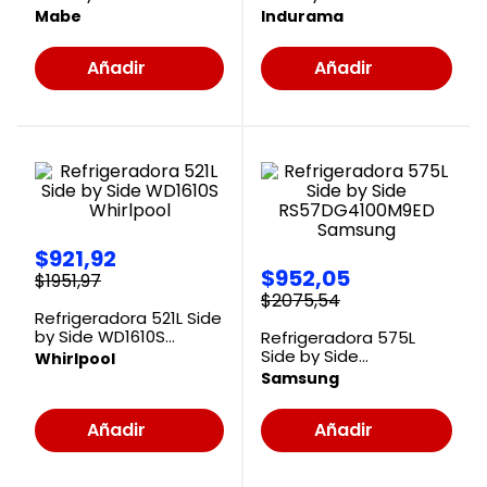
MSE521QMLSS0 Mabe
CR Indurama
Mabe
Indurama
Añadir
Añadir
al
al
Carrito
Carrito
$
921
,
92
$
952
,
05
$
1951
,
97
$
2075
,
54
Refrigeradora 521L Side
by Side WD1610S
Refrigeradora 575L
Whirlpool
Side by Side
Whirlpool
RS57DG4100M9ED
Samsung
Samsung
Añadir
Añadir
al
al
Carrito
Carrito