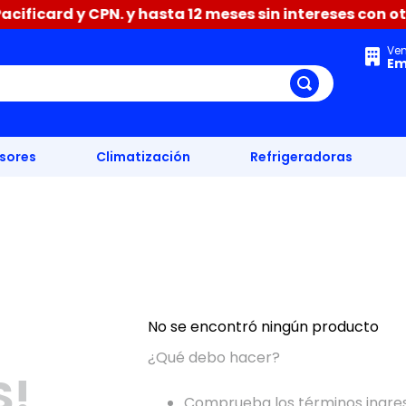
ificard y CPN. y hasta 12 meses sin intereses con otr
Ve
Em
isores
Climatización
Refrigeradoras
No se encontró ningún producto
¿Qué debo hacer?
S!
Comprueba los términos ingre