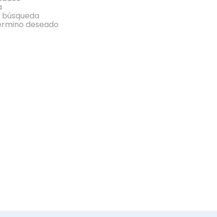
a
la búsqueda
término deseado