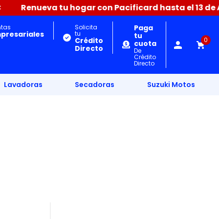
Renueva tu hogar con Pacificard hasta el 13 de Agos
ntas
Solicita
Paga
presariales
tu
tu
Crédito
0
cuota
Directo
De
Crédito
Directo
Lavadoras
Secadoras
Suzuki Motos