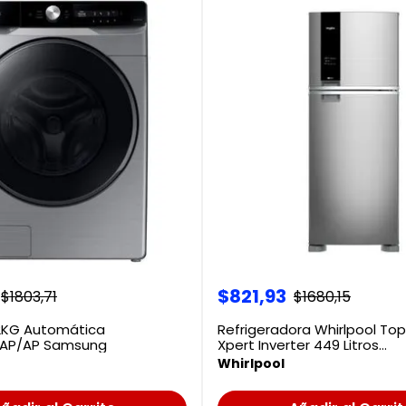
$
821
,
93
$
1803
,
71
$
1680
,
15
2KG Automática
Refrigeradora Whirlpool To
AP/AP Samsung
Xpert Inverter 449 Litros
WRM56CKTWW
Whirlpool