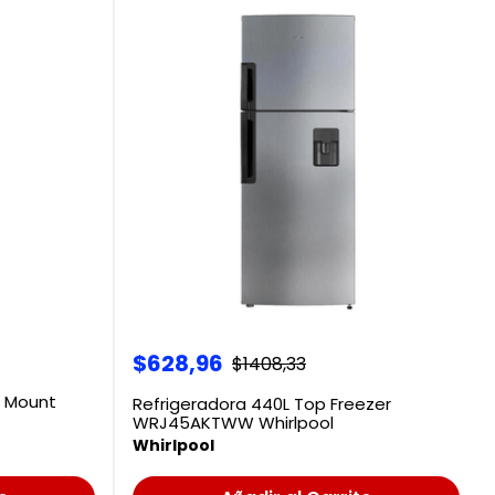
$
628
,
96
$
1408
,
33
p Mount
Refrigeradora 440L Top Freezer
WRJ45AKTWW Whirlpool
Whirlpool