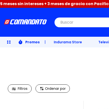
ses sin intereses + 3 meses de gracia con Pacificard 
Buscar
|
Promos
Indurama Store
Telev
Ordenar por