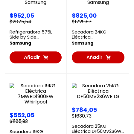
$
952
,
05
$
825
,
00
$
2075
,
54
$
1729
,
57
Refrigeradora 575L
Secadora 24KG
Side by Side
Eléctrica
RS57DG4100M9ED
DVE24DG800VAP
Samsung
Samsung
Samsung
Samsung
Añadir
Añadir
al
al
Carrito
Carrito
$
784
,
05
$
552
,
05
$
1630
,
73
$
1185
,
92
Secadora 25KG
Eléctrica DF50MV2S6WE
Secadora 19KG