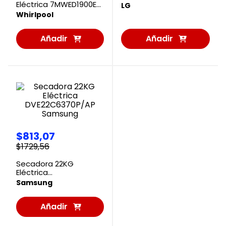
LG
Eléctrica 7MWED1900EW
LG
Whirlpool
Whirlpool
Añadir
Añadir
al
al
Carrito
Carrito
$
813
,
07
$
1729
,
56
Secadora 22KG
Eléctrica
DVE22C6370P/AP
Samsung
Samsung
Añadir
al
Carrito